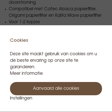
doorstroming
Compatibel met Cafec Abaca papierfilter,
Origami papierfilter en Kalita Wave papierfilter
Voor 1-2 kopjes
Combineer met een houten houder
Cookies
ORIGAMI
Origami Dripper Small Red
Deze site maakt gebruik van cookies om u
de beste ervaring op onze site te
garanderen.
Referentie code: 007219
Meer informatie
€ 43,56
Aanvaard alle cookies
Incl. BTW
Instellingen
Product is in voorraad: 2