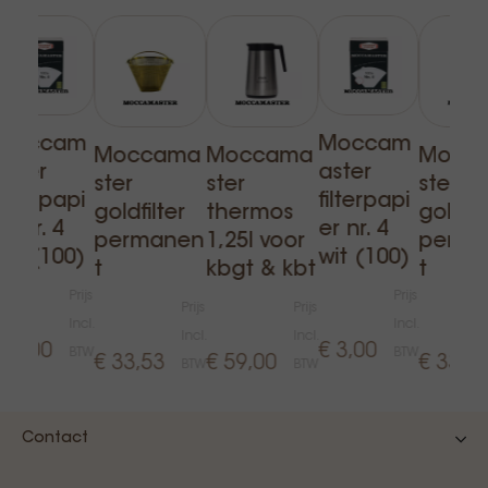
Moccam
Moccam
Moccama
Moccama
Mocc
aster
aster
ster
ster
ster
filterpapi
filterpapi
goldfilter
thermos
goldfil
er nr. 4
er nr. 4
permanen
1,25l voor
perma
wit (100)
wit (100)
t
kbgt & kbt
t
Prijs
Prijs
Prijs
Prijs
Incl.
Incl.
Incl.
Incl.
€ 3,00
€ 3,00
BTW
BTW
€ 33,53
€ 59,00
€ 33,5
BTW
BTW
Contact