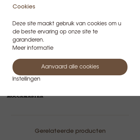
Incl. BTW
Cookies
materialen, BPA-vrij
Product is niet in voorraad
Extreem lange levensduur
Deze site maakt gebruik van cookies om u
Losse onderdelen zijn gemakkelijk te reinigen en
de beste ervaring op onze site te
te vervangen
garanderen.
Gecertificeerd door het European Coffee
Meer informatie
Brewing Centre (ECBC)
Houd me op de hoogte
Aanvaard alle cookies
Instellingen
Gerelateerde producten