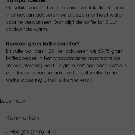
transportdeksel.
Geschikt voor het zetten van 1.25 ltr koffie. Voor de
thermoskan adviseren wij u deze met heet water
voor te verwarmen. Dan blijft de koffie tot 2 uur
voldoende warm.
Hoeveel gram koffie per liter?
Bij volle pot van 1,25 liter adviseren wij 60-75 gram
koffiepoeder. In het Moccamaster maatschepje
(meegeleverd) past 12 gram koffiepoeder. Koffie is
een kwestie van smaak: test u zelf welke koffie in
welke dosering u het lekkerste vindt!
Lees meer
Waarom een Moccamaster koffiezetapparaat?
Perfecte zettemperatuur van 92º-96º: minder
Kenmerken
zuur en minder bitter. Bij deze temperatuur lost
het water de aroma-bevattende oliën op, dit
Hoogte (mm): 410