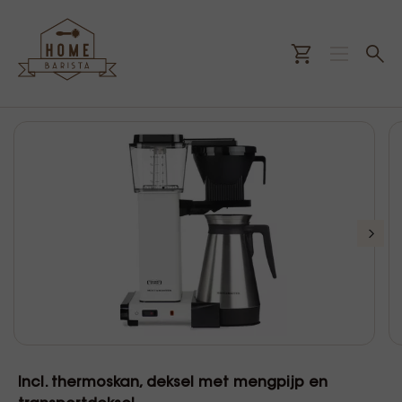
Incl. thermoskan, deksel met mengpijp en