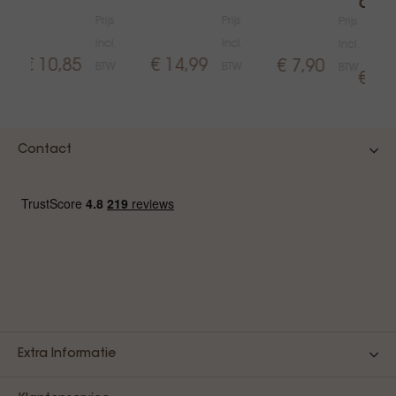
den
Prijs
Prijs
Prijs
Incl.
Incl.
Incl.
€ 10,85
€ 14,99
€ 7,90
BTW
BTW
BTW
€ 7,
Contact
Extra Informatie