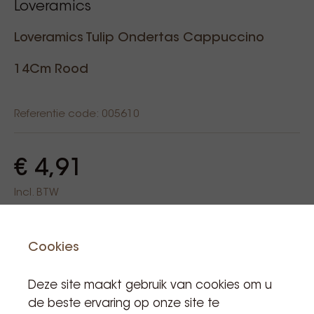
Loveramics
Loveramics Tulip Ondertas Cappuccino
14Cm Rood
Referentie code: 005610
€ 4,91
Incl. BTW
Product is in voorraad: 8
Cookies
Aan winkelwagen
Deze site maakt gebruik van cookies om u
de beste ervaring op onze site te