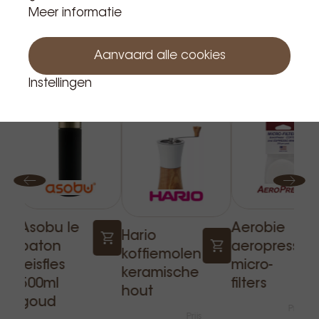
Meer informatie
Aanvaard alle cookies
Gerelateerde producten
Instellingen
Asobu le
Aerobie
Hario
baton
aeropress
koffiemolen
reisfles
micro-
keramische
500ml
filters
hout
goud
Prijs
Prijs