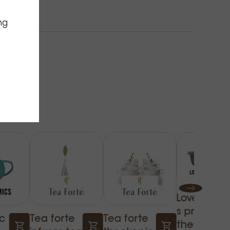
ng
Loveramic
s pro tea
c
Tea forte
Tea forte
theepot