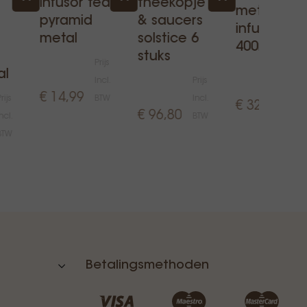
a
infusor tea
theekopje
met
pyramid
& saucers
infuser
metal
solstice 6
400ml mint
stuks
Prijs
Prijs
al
Incl.
Prijs
Incl.
€ 14,99
rijs
BTW
Incl.
€ 32,00
BTW
€ 96,80
ncl.
BTW
BTW
Betalingsmethoden