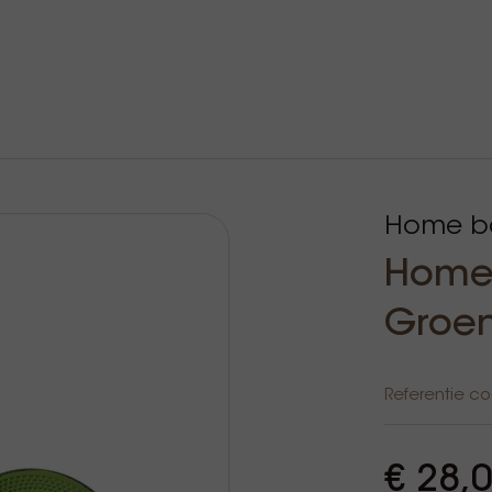
Home ba
Home 
Groe
Referentie c
€ 28,