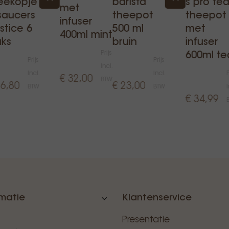
eekopje
barista
s pro te
met
saucers
theepot
theepot
infuser
lstice 6
500 ml
met
400ml mint
uks
bruin
infuser
Prijs
600ml te
Prijs
Prijs
Incl.
Incl.
Incl.
P
€ 32,00
BTW
96,80
€ 23,00
BTW
BTW
I
€ 34,99
rmatie
Klantenservice
Presentatie