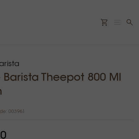
rista
Barista Theepot 800 Ml
n
ode: 003961
00