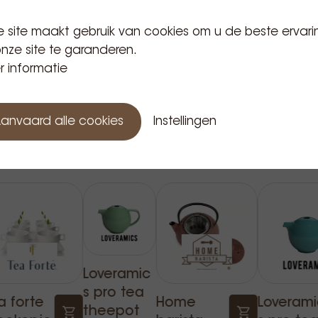
 site maakt gebruik van cookies om u de beste ervari
nze site te garanderen.
 informatie
anvaard alle cookies
Instellingen
Gerelateerde producten
Loveramic
s pro tea
a forte
Home
Loverami
theepot