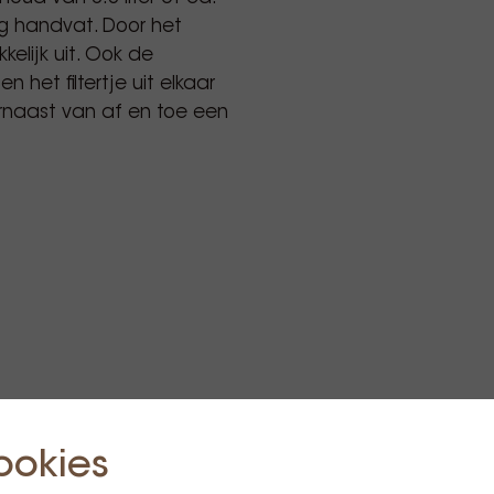
g handvat. Door het
elijk uit. Ook de
het filtertje uit elkaar
aarnaast van af en toe een
ookies