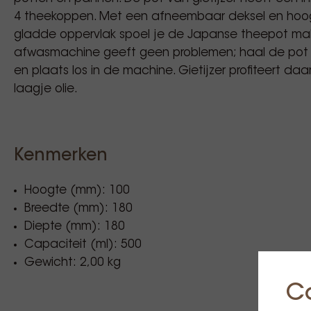
4 theekoppen. Met een afneembaar deksel en hoo
gladde oppervlak spoel je de Japanse theepot makk
afwasmachine geeft geen problemen; haal de pot en 
en plaats los in de machine. Gietijzer profiteert d
laagje olie.
Kenmerken
Hoogte (mm): 100
Breedte (mm): 180
Diepte (mm): 180
Capaciteit (ml): 500
Gewicht: 2,00 kg
C