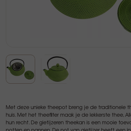
Met deze unieke theepot breng je de traditionele
huis. Met het theefilter maak je de lekkerste thee, 
hun recht. De gietijzeren theekan is een mooie toev
potten en pannen. De pot van gietijzer heeft een inh