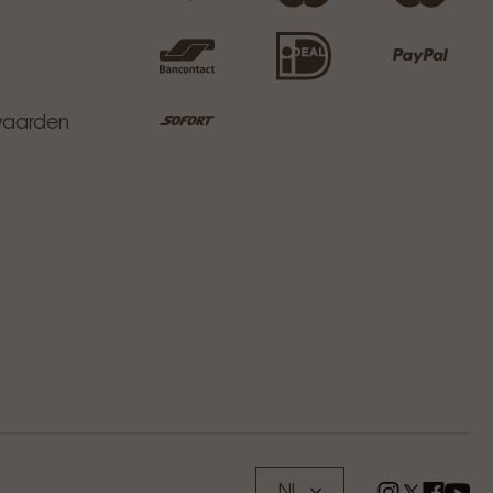
waarden
NL