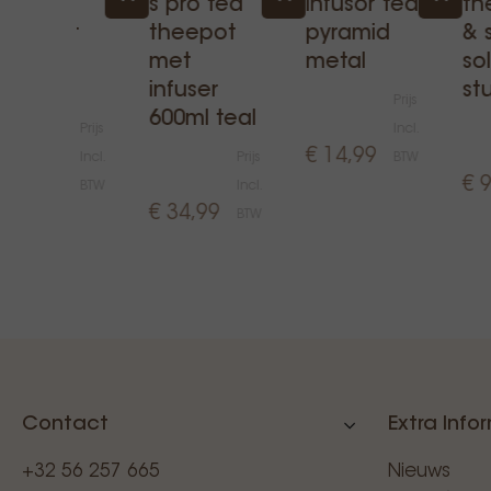
barista
s pro tea
infusor tea
th
theepot
theepot
pyramid
& 
500 ml
met
metal
so
bruin
infuser
st
Prijs
600ml teal
Prijs
Incl.
€ 14,99
Incl.
Prijs
BTW
€ 23,00
€ 
BTW
Incl.
€ 34,99
BTW
Contact
Extra Info
+32 56 257 665
Nieuws