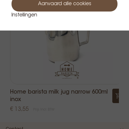
Aanvaard alle cookies
Instellingen
Home barista milk jug narrow 600ml
inox
€ 13,55
Prijs Incl. BTW