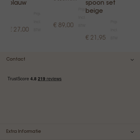
blauw
spoon set
Prijs
beige
Prijs
Incl.
€ 3
Incl.
Prijs
€ 89,00
BTW
€ 27,00
BTW
Incl.
€ 21,95
BTW
Contact
Extra Informatie