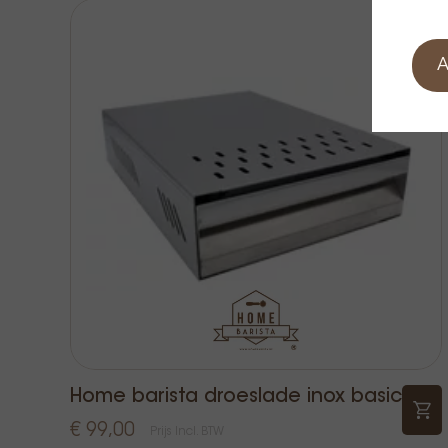
A
Home barista droeslade inox basic
€ 99,00
Prijs Incl. BTW