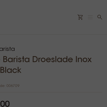
rista
Barista Droeslade Inox
 Black
ode: 006709
,00