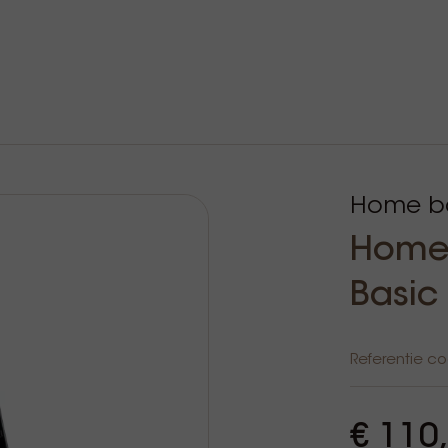
Home ba
Home 
Basic
Referentie c
€ 110