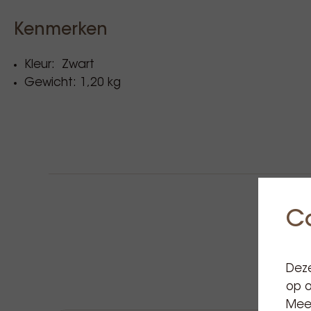
Kenmerken
Kleur: Zwart
Gewicht: 1,20 kg
C
Deze
op o
Meer