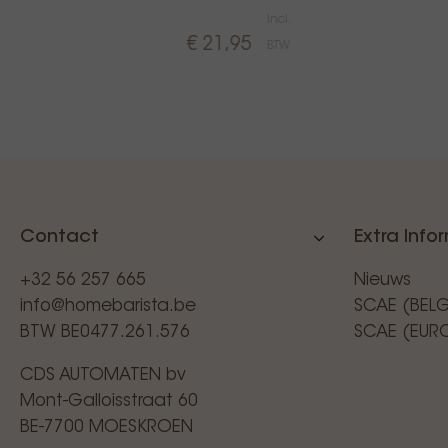
.
Incl.
€ 21,95
W
BTW
Contact
Extra Info
+32 56 257 665
Nieuws
info@homebarista.be
SCAE (BEL
BTW BE0477.261.576
SCAE (EUR
CDS AUTOMATEN bv
Mont-Galloisstraat 60
BE-7700 MOESKROEN