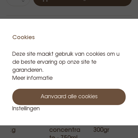
Cookies
Gerelateerde producten
Deze site maakt gebruik van cookies om u
NIEUW!
de beste ervaring op onze site te
garanderen.
Meer informatie
Aanvaard alle cookies
Special
Fonte
Lemon
Instellingen
moka
specialitei
ginger
bonen -
t ube
iced chai -
1kg
concentra
300gr