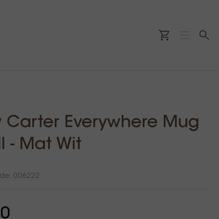
w Carter Everywhere Mug
l - Mat Wit
ode: 006222
00