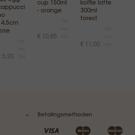
cup 150ml
koffie latte
cappucci
esp
- orange
300ml
no
gee
forest
Prijs
14,5cm
Incl.
Prijs
rose
€ 10,85
BTW
Incl.
€ 4,
Prijs
€ 11,00
BTW
Incl.
€ 5,20
BTW
Betalingsmethoden