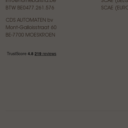
info@homebarista.be
SCAE (BEL
BTW BE0477.261.576
SCAE (EUR
CDS AUTOMATEN bv
Mont-Galloisstraat 60
BE-7700 MOESKROEN