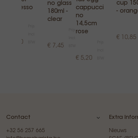
cup 15
no glass
espresso
cappucci
- oran
180ml -
geel
no
clear
14,5cm
Prijs
Prijs
rose
Incl.
€ 10,85
Incl.
€ 4,20
BTW
Prijs
€ 7,45
BTW
Incl.
€ 5,20
BTW
Contact
Extra Info
+32 56 257 665
Nieuws