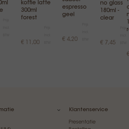
0ml
koffie latte
no glass
espresso
ge
300ml
180ml -
geel
forest
clear
Prijs
Prijs
Incl.
Prijs
Prijs
Incl.
BTW
Incl.
Incl.
€ 4,20
BTW
€ 11,00
€ 7,45
BTW
BTW
rmatie
Klantenservice
Presentatie