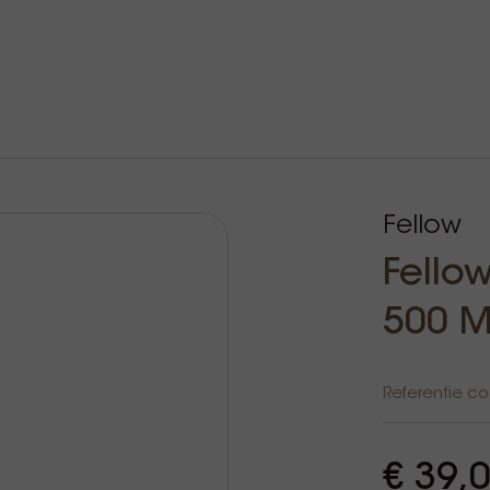
Fellow
Fello
500 M
Referentie c
€ 39,