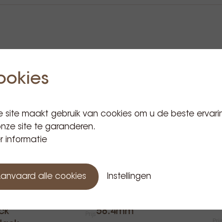
Gerelateerde producten
ookies
 site maakt gebruik van cookies om u de beste ervari
nze site te garanderen.
 informatie
Pullman
anvaard alle cookies
Instellingen
tampsure
mn
Baristahus
Nucleus
full kit (6)
ner
tle tamper
ncd pulse 
ck
58.4mm
Prijs
Prij