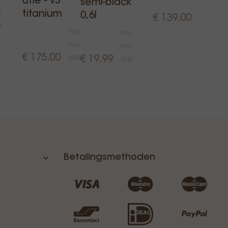
utie - v3
semi-black
Incl.
.
titanium
0,6l
€ 139,00
BTW
W
€ 4
Prijs
Prijs
Incl.
Incl.
€ 175,00
€ 19,99
BTW
BTW
Betalingsmethoden