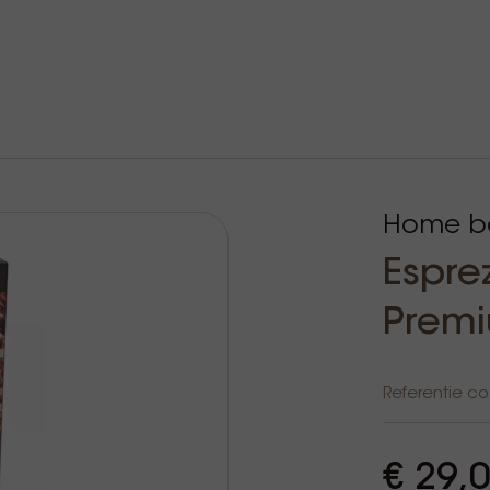
Home ba
Espre
Premi
Referentie c
€ 29,