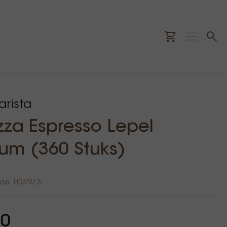
rista
zza Espresso Lepel
um (360 Stuks)
ode: 004973
00