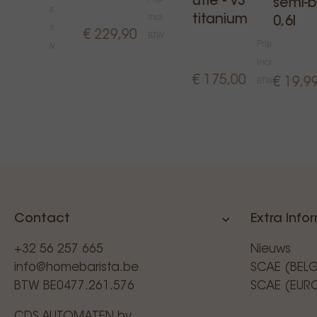
utie - v3
semi-b
Prijs
Incl.
titanium
0,6l
Incl.
€ 229,90
BTW
48,99
Prijs
BTW
Incl.
€ 175,00
€ 19,9
BTW
Contact
Extra Info
+32 56 257 665
Nieuws
info@homebarista.be
SCAE (BEL
BTW BE0477.261.576
SCAE (EUR
CDS AUTOMATEN bv