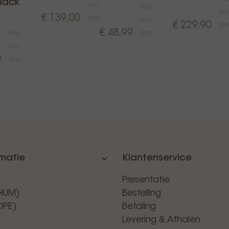
lack
Incl.
Prijs
Incl
€ 139,00
BTW
Incl.
€ 229,90
BT
€ 48,99
Prijs
BTW
Incl.
9
BTW
rmatie
Klantenservice
Presentatie
GIUM)
Bestelling
OPE)
Betaling
Levering & Afhalen