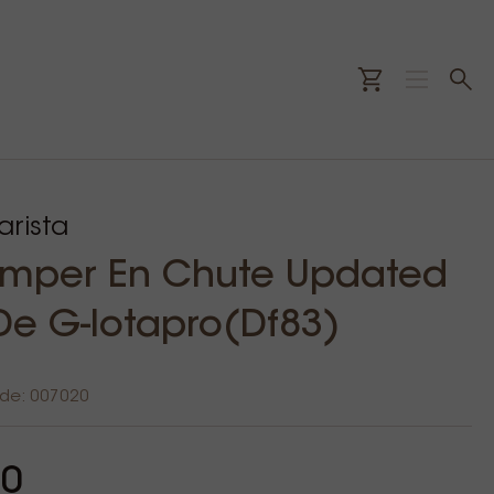
rista
mper En Chute Updated
De G-Iotapro(Df83)
ode: 007020
00