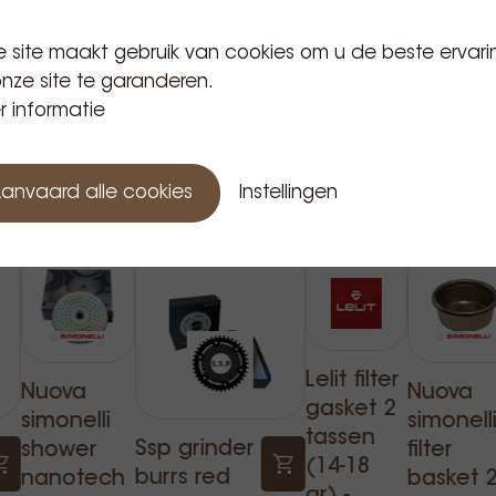
 site maakt gebruik van cookies om u de beste ervari
nze site te garanderen.
 informatie
Gerelateerde producten
anvaard alle cookies
Instellingen
Lelit filter
Nuova
Nuova
gasket 2
simonelli
simonell
tassen
Ssp grinder
shower
filter
(14-18
burrs red
nanotech
basket 