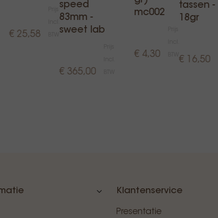
gr) -
speed
tassen -
Prijs
mc002
83mm -
18gr
Incl.
sweet lab
Prijs
€ 25,58
BTW
Incl.
Prijs
€ 4,30
BTW
€ 16,50
Incl.
€ 365,00
BTW
rmatie
Klantenservice
Presentatie