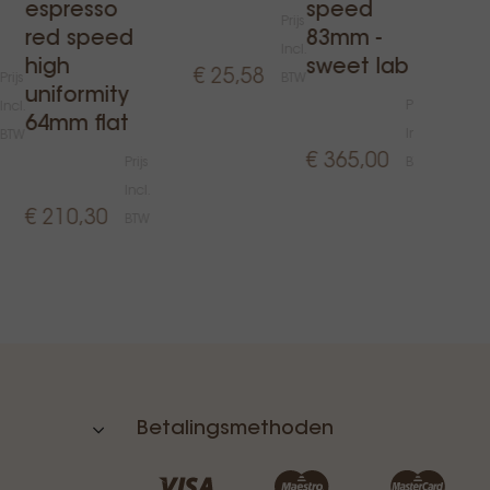
g
espresso
speed
Prijs
m
red speed
83mm -
Incl.
high
sweet lab
€ 25,58
Prijs
BTW
uniformity
Prijs
Incl.
€
64mm flat
Incl.
BTW
€ 365,00
Prijs
BTW
Incl.
€ 210,30
BTW
Betalingsmethoden