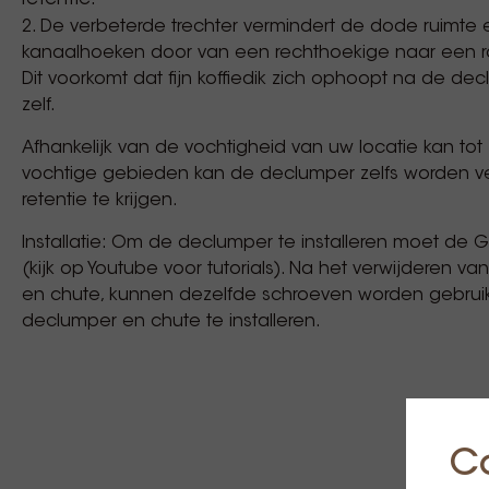
2. De verbeterde trechter vermindert de dode ruimte 
kanaalhoeken door van een rechthoekige naar een r
Dit voorkomt dat fijn koffiedik zich ophoopt na de dec
zelf.
Afhankelijk van de vochtigheid van uw locatie kan tot 1 
vochtige gebieden kan de declumper zelfs worden v
retentie te krijgen.
Installatie: Om de declumper te installeren moet de
(kijk op Youtube voor tutorials). Na het verwijderen v
en chute, kunnen dezelfde schroeven worden gebrui
declumper en chute te installeren.
C