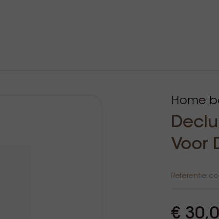
Home ba
Declu
Voor 
Referentie c
€ 30,