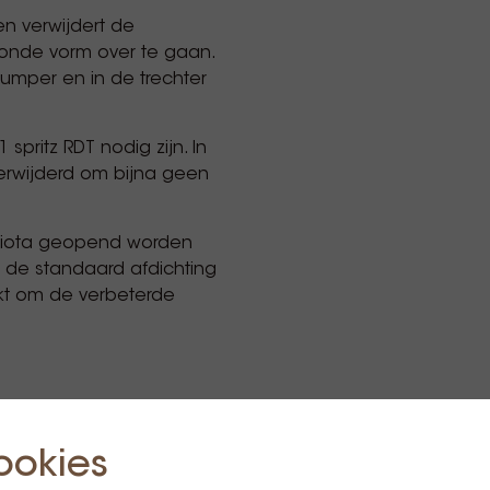
en verwijdert de
onde vorm over te gaan.
lumper en in de trechter
spritz RDT nodig zijn. In
erwijderd om bijna geen
 Giota geopend worden
an de standaard afdichting
kt om de verbeterde
ookies