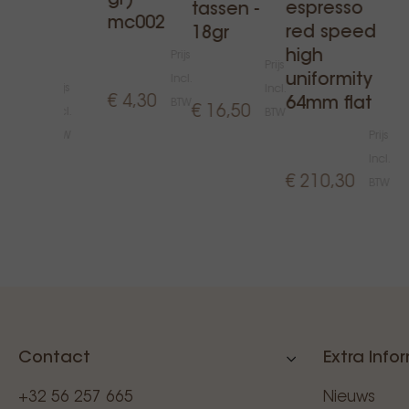
gr) -
eed
espresso
tassen -
mc002
m -
red speed
18gr
et lab
high
Prijs
Prijs
uniformity
Incl.
Prijs
Incl.
€ 4,30
64mm flat
BTW
€ 16,50
Incl.
BTW
65,00
BTW
Prijs
Incl.
€ 210,30
BTW
Contact
Extra Info
+32 56 257 665
Nieuws