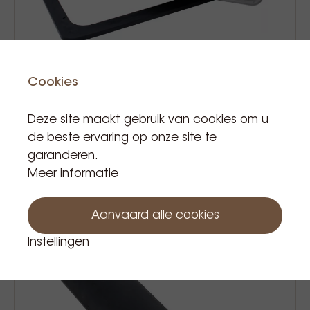
Cookies
Krome dispense spoelbak melkkan en
Deze site maakt gebruik van cookies om u
glazen groot
de beste ervaring op onze site te
garanderen.
€ 123,52
Prijs Incl. BTW
Meer informatie
Aanvaard alle cookies
Instellingen