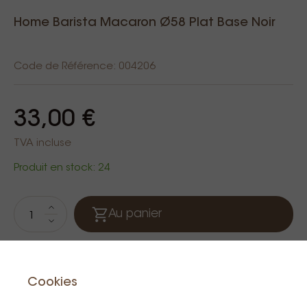
Home Barista Macaron Ø58 Plat Base Noir
Code de Référence: 004206
33,00 €
TVA incluse
Produit en stock: 24
Au panier
Cookies