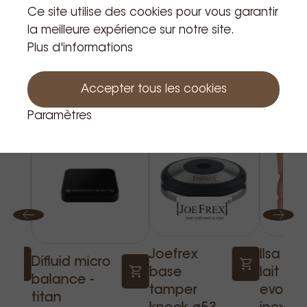
Ce site utilise des cookies pour vous garantir
la meilleure expérience sur notre site.
Plus d'informations
Accepter tous les cookies
Produits apparentés
Paramètres
Joefrex
Ilsa pi
Difluid micro
base
lait
balance -
tamper
evoluti
titan