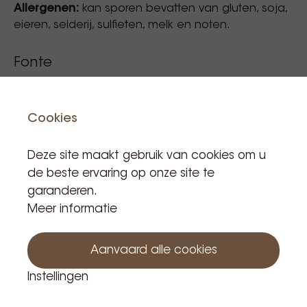
Allergenen:
kan sporen bevatten van gluten, soja,
eieren, selderij, sulfieten, melk en noten.
Fonte
Fonte Matcha Frappé 2Kg
Cookies
Referentie code: PR140
Deze site maakt gebruik van cookies om u
de beste ervaring op onze site te
€ 37,14
garanderen.
Meer informatie
Incl. BTW
Product is in voorraad: 7
Aanvaard alle cookies
Instellingen
Aan winkelwagen