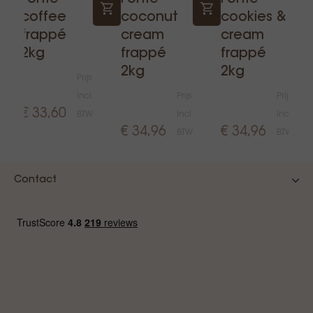
coffee
coconut
cookies &
frappé
cream
cream
2kg
frappé
frappé
2kg
2kg
Prijs
Incl.
Prijs
Prijs
€ 33,60
BTW
Incl.
Incl.
€ 34,96
€ 34,96
BTW
BTW
Contact