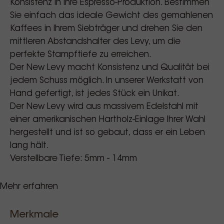
Konsistenz in Ihre Espresso-Produktion. Bestimmen
Sie einfach das ideale Gewicht des gemahlenen
Kaffees in Ihrem Siebträger und drehen Sie den
mittleren Abstandshalter des Levy, um die
perfekte Stampftiefe zu erreichen.
Der New Levy macht Konsistenz und Qualität bei
jedem Schuss möglich. In unserer Werkstatt von
Hand gefertigt, ist jedes Stück ein Unikat.
Der New Levy wird aus massivem Edelstahl mit
einer amerikanischen Hartholz-Einlage Ihrer Wahl
hergestellt und ist so gebaut, dass er ein Leben
lang hält.
Verstellbare Tiefe: 5mm - 14mm
Mehr erfahren
Saint Anthony Industries wurde im Juli 2014 von
den Gebrüdern Bombeck und Herrn Watts
gegründet.
Merkmale