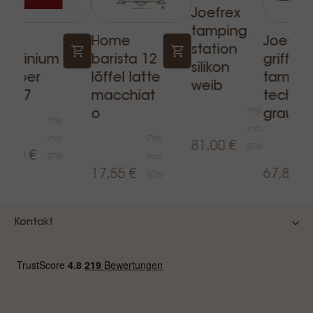
Joefrex
tamping
elit
Home
Joefrex
station
luminium
barista 12
griff
silikon
amper
löffel latte
tamper
weib
ia.57
macchiat
technik
Prijs
o
grau
Prijs
Incl.
Incl.
Prijs
81,00 €
BTW
6,00 €
BTW
Incl.
17,55 €
67,89 €
BTW
Kontakt