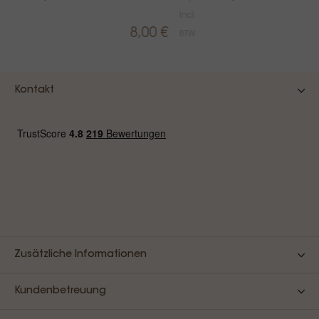
ijs
Incl.
cl.
8,00 €
BTW
TW
Kontakt
Zusätzliche Informationen
Kundenbetreuung