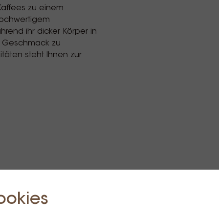
affees zu einem
 hochwertigem
ährend ihr dicker Körper in
ren Geschmack zu
täten steht Ihnen zur
ookies