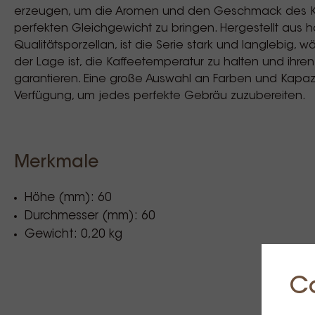
erzeugen, um die Aromen und den Geschmack des K
perfekten Gleichgewicht zu bringen. Hergestellt aus
Qualitätsporzellan, ist die Serie stark und langlebig, w
der Lage ist, die Kaffeetemperatur zu halten und ih
garantieren. Eine große Auswahl an Farben und Kapazi
Verfügung, um jedes perfekte Gebräu zuzubereiten.
Merkmale
Höhe (mm): 60
Durchmesser (mm): 60
Gewicht: 0,20 kg
C