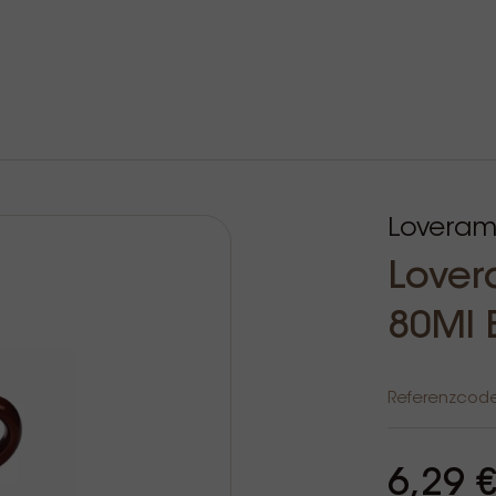
Loveram
Lover
80Ml 
Referenzcod
6,29 