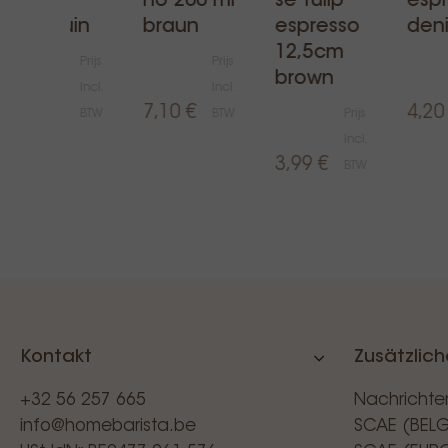
70ml
no 200 ml
se tulip
esp
penguin
braun
espresso
den
12,5cm
Prijs
Prijs
brown
Incl.
Incl.
9,37 €
7,10 €
4,20
BTW
BTW
Prijs
Incl.
3,99 €
BTW
Kontakt
Zusätzlich
+32 56 257 665
Nachrichte
info@homebarista.be
SCAE (BEL