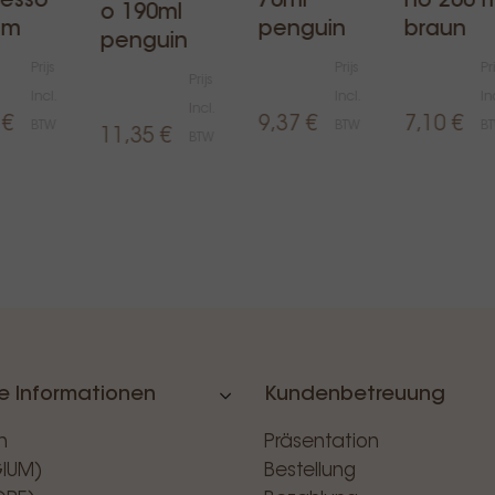
resso
70ml
no 200 m
o 190ml
im
penguin
braun
penguin
Prijs
Prijs
Pri
Prijs
Incl.
Incl.
In
Incl.
 €
9,37 €
7,10 €
BTW
BTW
B
11,35 €
BTW
e Informationen
Kundenbetreuung
n
Präsentation
GIUM)
Bestellung