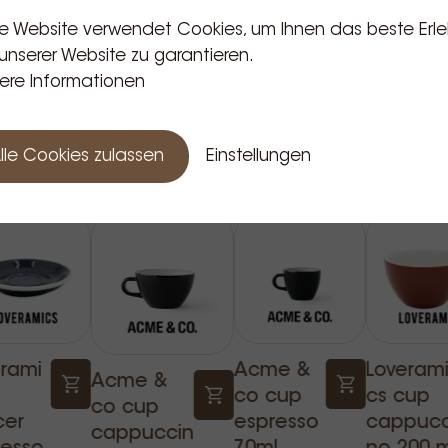
e Website verwendet Cookies, um Ihnen das beste Erle
unserer Website zu garantieren.
ere Informationen
Verwandte Produkte
lle Cookies zulassen
Einstellungen
erami
Acme &
Loveram
Acme &
co cup
cs cup
co cup
cer
espresso
cappucc
cappuccin