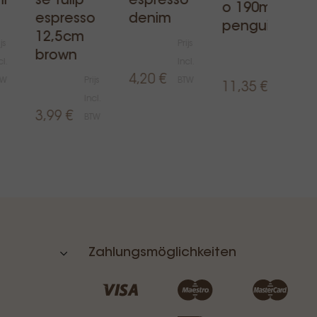
l
se tulip
espresso
o 190ml
espresso
denim
penguin
12,5cm
js
Prijs
Prijs
brown
cl.
Incl.
Incl.
4,20 €
TW
Prijs
BTW
11,35 €
BTW
Incl.
3,99 €
BTW
Zahlungsmöglichkeiten