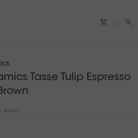
ics
amics Tasse Tulip Espresso
Brown
e: 005483
€