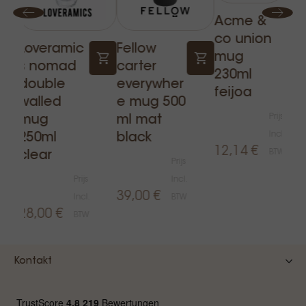
Acme &
co union
Lov
Loveramic
Fellow
mug
cs 
s nomad
carter
230ml
eg
double
everywher
feijoa
lat
walled
e mug 500
300
Prijs
mug
ml mat
bl
Incl.
250ml
black
12,14 €
BTW
clear
Prijs
Prijs
Incl.
9,5
39,00 €
Incl.
BTW
28,00 €
BTW
Kontakt