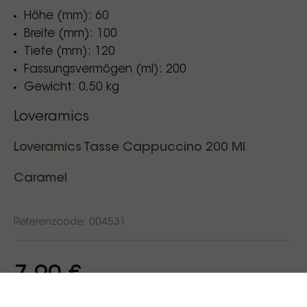
Höhe (mm): 60
Breite (mm): 100
Tiefe (mm): 120
Fassungsvermögen (ml): 200
Gewicht: 0,50 kg
Loveramics
Loveramics Tasse Cappuccino 200 Ml
Caramel
Referenzcode: 004531
7,90 €
Incl. BTW