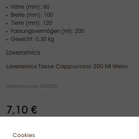
Höhe (mm): 60
Breite (mm): 100
Tiefe (mm): 120
Fassungsvermögen (ml): 200
Gewicht: 0,30 kg
Loveramics
Loveramics Tasse Cappuccino 200 Ml Weiss
Referenzcode: 004528
7,10 €
Incl. BTW
Produkt ist auf Lager: 11
Cookies