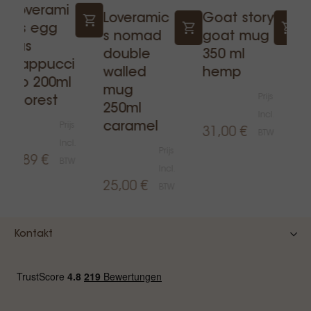
Loverami
E
Loveramic
Goat story
cs egg
s
s nomad
goat mug
tas
c
double
350 ml
cappucci
l
walled
hemp
no 200ml
1
mug
Prijs
- forest
n
250ml
Incl.
caramel
Prijs
31,00 €
BTW
Incl.
Prijs
8,89 €
6
BTW
Incl.
25,00 €
BTW
Kontakt