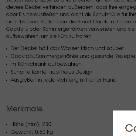
Wasserfluss präzise zu unterbrechen, um ein Nachtro
clevere Deckel verhindert außerdem, dass Ihre eingeg
oder Eis herausfließen und dient als Schutzhülle für Ih
frisch bleiben. Sie können die Smart Carafe mit Ihren
Cocktails oder Sommergetränken verwenden und sie d
aufbewahren, um sie kühl zu halten.
Der Deckel hält das Wasser frisch und sauber
Cocktails, Sommergetränke und gesunde Rezepte
Im Kühlschrank aufbewahren
Scharfe Kante, tropffreies Design
Ausgießen in jede Richtung mit einer Hand
Merkmale
Höhe (mm): 230
C
Gewicht: 0,50 kg