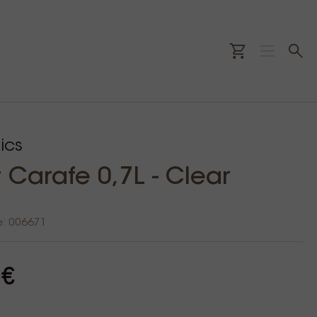
ics
 Carafe 0,7L - Clear
e: 006671
 €