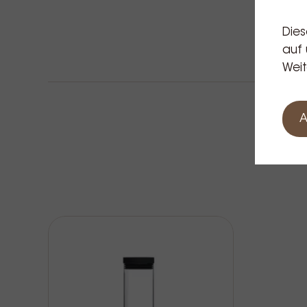
Dies
auf 
Weit
A