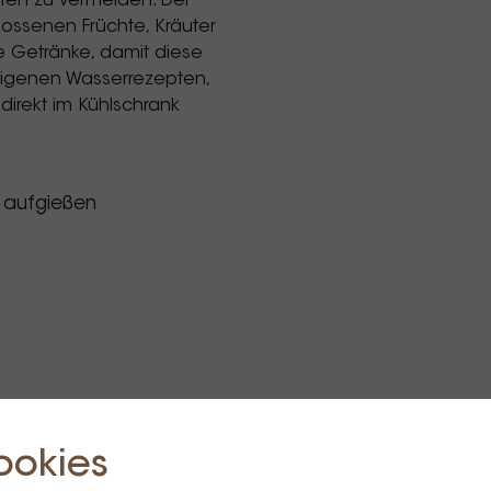
pfen zu vermeiden. Der
ossenen Früchte, Kräuter
re Getränke, damit diese
 eigenen Wasserrezepten,
irekt im Kühlschrank
 aufgießen
ookies