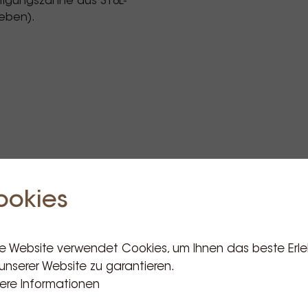
stigungszähne aus 316L-
geben).
ookies
Verwandte Produkte
e Website verwendet Cookies, um Ihnen das beste Erle
unserer Website zu garantieren.
ere Informationen