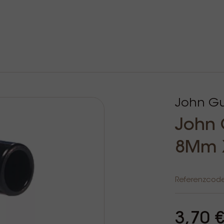
John Gu
John 
8Mm 
Referenzcod
3,70 