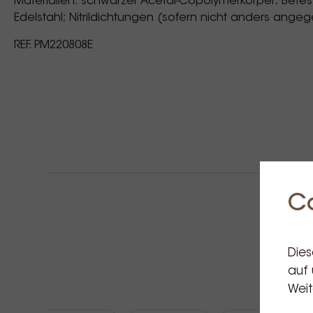
Materialien: schwarzer Acetal-Copolymerkörper; Befe
Edelstahl; Nitrildichtungen (sofern nicht anders ange
REF. PM220808E
C
Dies
auf 
Weit