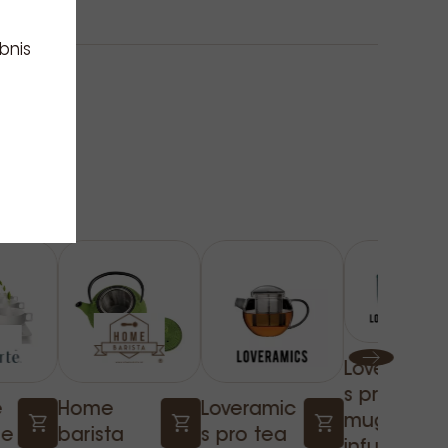
bnis
Loveramic
s pro tea
e
Home
Loveramic
mug mit
he
barista
s pro tea