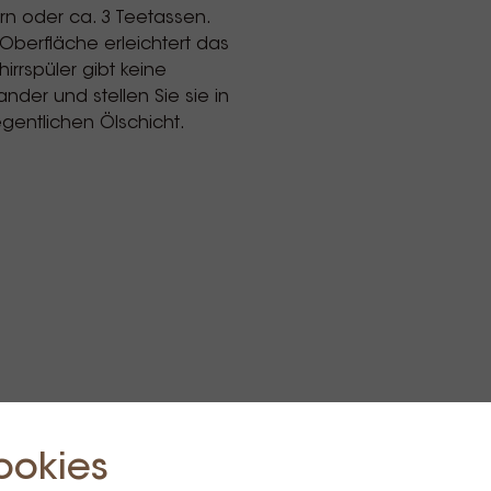
rn oder ca. 3 Teetassen.
Oberfläche erleichtert das
rrspüler gibt keine
der und stellen Sie sie in
egentlichen Ölschicht.
ookies