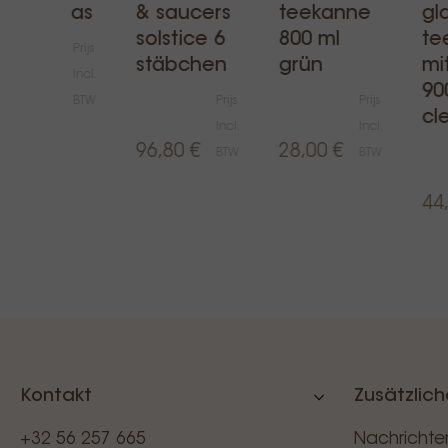
450ml glas
& saucers
teekanne
gl
solstice 6
800 ml
te
Prijs
stäbchen
grün
mi
Incl.
90
47,00 €
BTW
Prijs
Prijs
cl
Incl.
Incl.
96,80 €
28,00 €
BTW
BTW
44
Kontakt
Zusätzlich
+32 56 257 665
Nachrichte