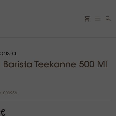
rista
Barista Teekanne 500 Ml
e: 003958
 €