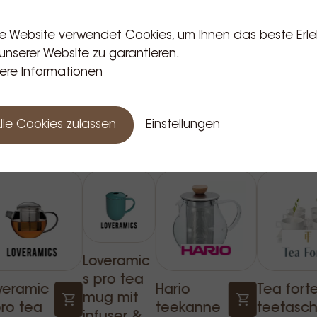
e Website verwendet Cookies, um Ihnen das beste Erle
unserer Website zu garantieren.
ere Informationen
Verwandte Produkte
lle Cookies zulassen
Einstellungen
Loveramic
s pro tea
veramic
Hario
Tea fort
mug mit
pro tea
teekanne
teetasc