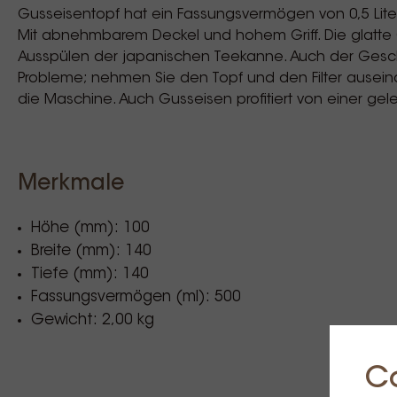
Gusseisentopf hat ein Fassungsvermögen von 0,5 Lite
Mit abnehmbarem Deckel und hohem Griff. Die glatte 
Ausspülen der japanischen Teekanne. Auch der Geschi
Probleme; nehmen Sie den Topf und den Filter auseinan
die Maschine. Auch Gusseisen profitiert von einer gel
Merkmale
Höhe (mm): 100
Breite (mm): 140
Tiefe (mm): 140
Fassungsvermögen (ml): 500
Gewicht: 2,00 kg
C