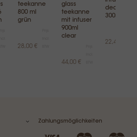
infuser &
s
teekanne
glass
deckel
6
800 ml
teekanne
300ml teal
n
grün
mit infuser
Prijs
900ml
rijs
Prijs
Incl.
clear
ncl.
Incl.
22,49 €
BTW
28,00 €
BTW
BTW
Prijs
Incl.
44,00 €
BTW
Zahlungsmöglichkeiten