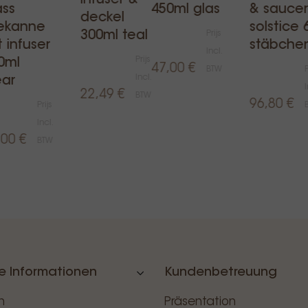
infuser &
ass
450ml glas
& saucer
deckel
ekanne
solstice 
300ml teal
Prijs
t infuser
stäbche
Incl.
Prijs
0ml
47,00 €
BTW
P
Incl.
ear
I
22,49 €
BTW
96,80 €
Prijs
Incl.
,00 €
BTW
e Informationen
Kundenbetreuung
n
Präsentation