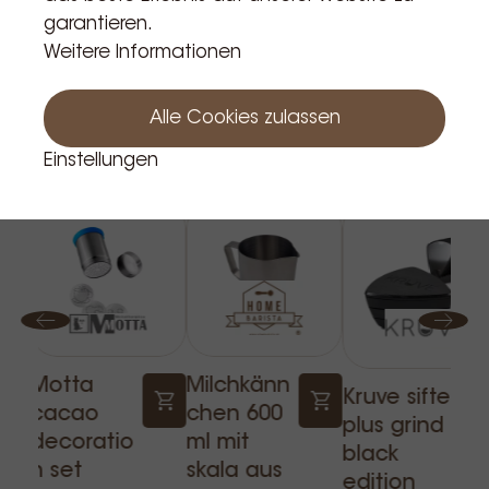
garantieren.
Weitere Informationen
Alle Cookies zulassen
Verwandte Produkte
Einstellungen
Motta
Milchkänn
Kruve sifter
cacao
chen 600
plus grind
decoratio
ml mit
black
n set
skala aus
edition