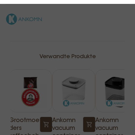
Verwandte Produkte
Grootmoe
Ankomn
Ankomn
ders
vacuum
vacuum