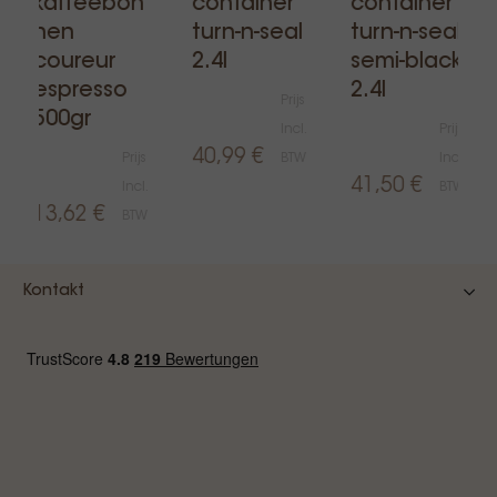
kaffeeboh
container
container
nen
turn-n-seal
turn-n-seal
coureur
2.4l
semi-black
espresso
2.4l
Prijs
500gr
Incl.
Prijs
40,99 €
Prijs
BTW
Incl.
41,50 €
Incl.
BTW
13,62 €
BTW
Kontakt