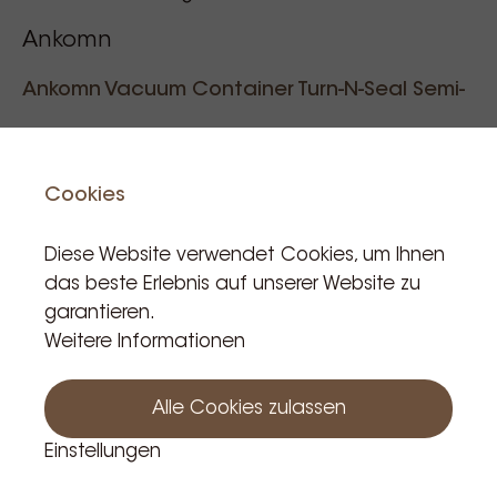
Ankomn
Ankomn Vacuum Container Turn-N-Seal Semi-
Black 1.5L
Cookies
Referenzcode: 006180
Diese Website verwendet Cookies, um Ihnen
das beste Erlebnis auf unserer Website zu
39,00 €
garantieren.
Incl. BTW
Weitere Informationen
Produkt ist auf Lager: 31
Alle Cookies zulassen
In den Warenkorb
Einstellungen