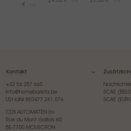
29,00 €
27,00 €
BTW
BTW
9,65 €
BTW
Kontakt
Zusätzlich
+32 56 257 665
Nachrichte
info@homebarista.be
SCAE (BEL
USt-IdNr BE0477.261.576
SCAE (EUR
CDS AUTOMATEN bv
Rue du Mont Gallois 60
BE-7700 MOUSCRON