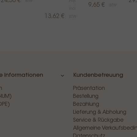
24,50 €
29
BTW
Prijs
9,65 €
BTW
Incl.
13,62 €
BTW
e Informationen
Kundenbetreuung
n
Präsentation
GIUM)
Bestellung
OPE)
Bezahlung
Lieferung & Abholung
Service & Rückgabe
Allgemeine Verkaufsbed
Datenschutz