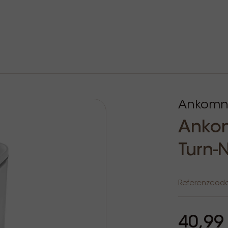
Ankom
Anko
Turn-
Referenzcod
40,99