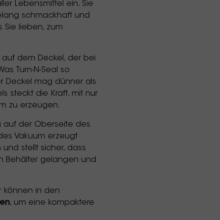
er Lebensmittel ein. Sie
elang schmackhaft und
s Sie lieben, zum
auf dem Deckel, der bei
Was Turn-N-Seal so
r Deckel mag dünner als
s steckt die Kraft, mit nur
um zu erzeugen.
ng auf der Oberseite des
ndes Vakuum erzeugt
nd stellt sicher, dass
en Behälter gelangen und
r können in den
den
, um eine kompaktere