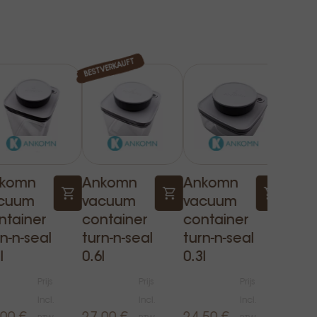
BESTVERKAUFT
komn
Ankomn
Ankomn
Gro
cuum
vacuum
vacuum
ders
ntainer
container
container
kaff
n-n-seal
turn-n-seal
turn-n-seal
nen
l
0.6l
0.3l
cour
espr
Prijs
Prijs
Prijs
500g
Incl.
Incl.
Incl.