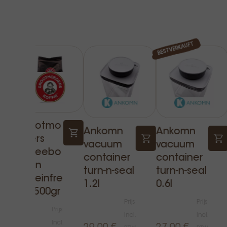
BESTVERKAUFT
Grootmo
Ankomn
Ankomn
eders
vacuum
vacuum
kaffeebo
container
container
hnen
turn-n-seal
turn-n-seal
koffeinfre
1.2l
0.6l
ie - 500gr
Prijs
Prijs
Prijs
Incl.
Incl.
Incl.