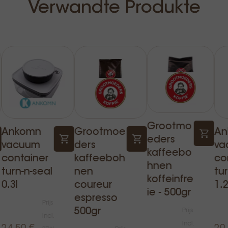
Verwandte Produkte
Grootmo
Ankomn
Grootmoe
An
eders
vacuum
ders
va
kaffeebo
container
kaffeeboh
co
hnen
turn-n-seal
nen
tur
koffeinfre
0.3l
coureur
1.2
ie - 500gr
espresso
Prijs
500gr
Prijs
Incl.
Incl.