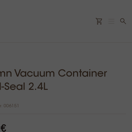
n
mn Vacuum Container
N-Seal 2.4L
e: 006151
 €