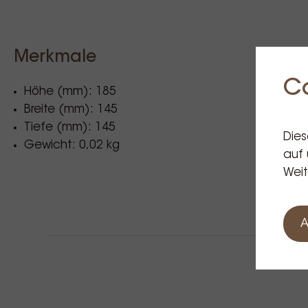
Merkmale
C
Höhe (mm): 185
Breite (mm): 145
Tiefe (mm): 145
Dies
Gewicht: 0,02 kg
auf 
Weit
A