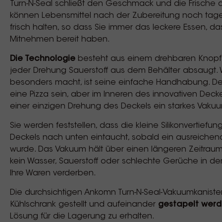
Turn-N-Seal schließt den Geschmack und die Frische all
können Lebensmittel nach der Zubereitung noch tag
frisch halten, so dass Sie immer das leckere Essen, da
Mitnehmen bereit haben.
Die Technologie
besteht aus einem drehbaren Knopf 
jeder Drehung Sauerstoff aus dem Behälter absaugt. 
besonders macht, ist seine einfache Handhabung. De
eine Pizza sein, aber im Inneren des innovativen Deckel
einer einzigen Drehung des Deckels ein starkes Vaku
Sie werden feststellen, dass die kleine Silikonvertiefu
Deckels nach unten eintaucht, sobald ein ausreiche
wurde. Das Vakuum hält über einen längeren Zeitraum u
kein Wasser, Sauerstoff oder schlechte Gerüche in d
Ihre Waren verderben.
Die durchsichtigen Ankomn Turn-N-Seal-Vakuumkaniste
Kühlschrank gestellt und aufeinander
gestapelt wer
Lösung für die Lagerung zu erhalten.