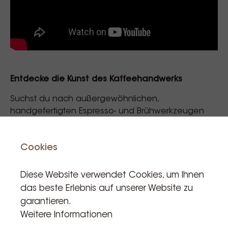
Entdecke die Kunst des Kaffeehandwerks
Suchst du nach außergewöhnlichen,
handgefertigten Espresso- und Brühwerkzeugen
von
Saint Anthony Industries
? Entdecke unsere
sorgfältig zusammengestellten Kollektionen:
Cookies
Espresso-Tamping-Tools
– Präzision und
Eleganz für den perfekten Shot.
Diese Website verwendet Cookies, um Ihnen
Slow-Coffee-Brewing-Essentials
– Hebe dein
das beste Erlebnis auf unserer Website zu
Pour-Over-Erlebnis mit kunstvollem Design auf
garantieren.
ein neues Niveau.
Weitere Informationen