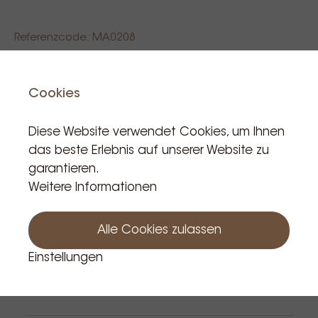
Referenzcode: MA0208
590,00 €
Cookies
Incl. BTW
Diese Website verwendet Cookies, um Ihnen
Produkt ist auf Lager: 7
das beste Erlebnis auf unserer Website zu
garantieren.
Weitere Informationen
In den Warenkorb
Alle Cookies zulassen
Einstellungen