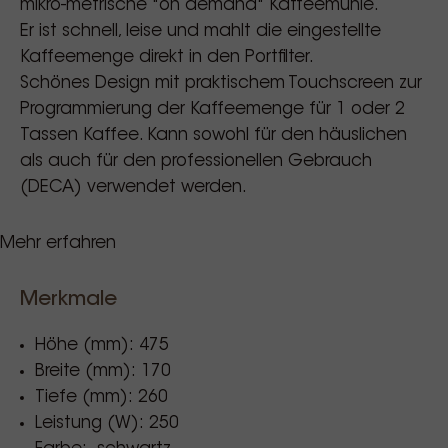
mikro-metrische "on demand" Kaffeemühle.
Er ist schnell, leise und mahlt die eingestellte
Kaffeemenge direkt in den Portfilter.
Schönes Design mit praktischem Touchscreen zur
Programmierung der Kaffeemenge für 1 oder 2
Tassen Kaffee. Kann sowohl für den häuslichen
als auch für den professionellen Gebrauch
(DECA) verwendet werden.
Mehr erfahren
Kontinuierliche mikrometrische Einstellung
während des Schleifens.
- Einzeldosiersystem, manuelle Bedienung oder
Merkmale
mit einstellbarem Timer
Höhe (mm): 475
- Touch Display, 3 Tasten (davon 2
Breite (mm): 170
programmierbar): 1 Tasse, 2 Tassen, kontinuierlich
Tiefe (mm): 260
- lackiertes Metall SCHWARZ
Leistung (W): 250
- Motorleistung 250 W