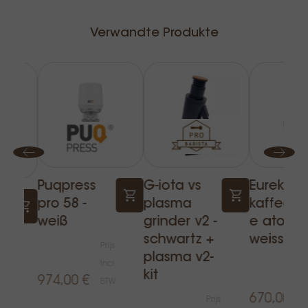
Verwandte Produkte
Puqpress
G-iota vs
Eureka
pro 58 -
plasma
kaffeem
weiß
grinder v2 -
e atom
schwartz +
weiss
Prijs
plasma v2-
Incl.
s
kit
974,00 €
BTW
e-
670,00 €
Prijs