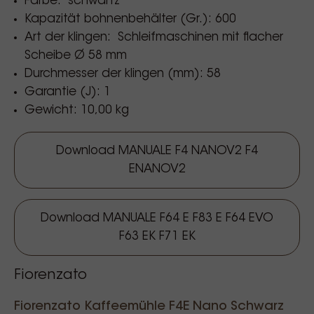
Farbe: schwartz
- Flachschleifscheiben Ø 58 mm
Kapazität bohnenbehälter (Gr.): 600
- Drehzahl der Schleifmaschine: 1400/min
Art der klingen: Schleifmaschinen mit flacher
Scheibe Ø 58 mm
Durchmesser der klingen (mm): 58
Type dosismessing: on demand
Garantie (J): 1
Soort behuizing:
stainless steel
Gewicht: 10,00 kg
Dagelijkse capaciteit: 60
Download MANUALE F4 NANOV2 F4
Art der verwendung: Haushalt oder
ENANOV2
professionell (entkoffeinierter Kaffee) .
Download MANUALE F64 E F83 E F64 EVO
F63 EK F71 EK
Fiorenzato
Fiorenzato Kaffeemühle F4E Nano Schwarz