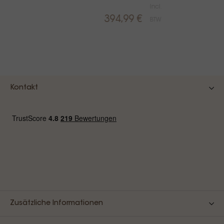
Incl.
e
394,99 €
BTW
rijs
ncl.
TW
Kontakt
Zusätzliche Informationen