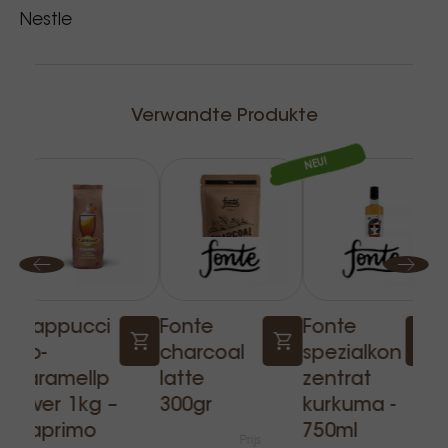
Salz: 0,00 g
Nestle
Zubereitung
Mit Wasser anrühren
Empfohlene Temperatur: 75°C
Verwandte Produkte
Gefiltertes Wasser verwenden
NEU!
Lagerung
Haltbarkeit: 18 Monate
Mindestens 90 Tage nach Lieferung
Trocken und kühl lagern
Cappucci
Fonte
Fonte
no-
charcoal
spezialkon
karamellp
latte
zentrat
ulver 1kg –
300gr
kurkuma -
caprimo
750ml
Prijs