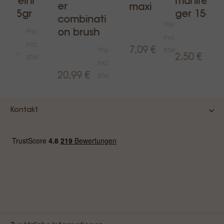
ühlreini
mühlreini
er
maxi
er 15gr
ger 15gr
combinati
Prijs
on brush
Prijs
Prijs
Incl.
Incl.
Incl.
7,09 €
Prijs
BTW
,50 €
2,50 €
BTW
BTW
Incl.
20,99 €
BTW
Kontakt