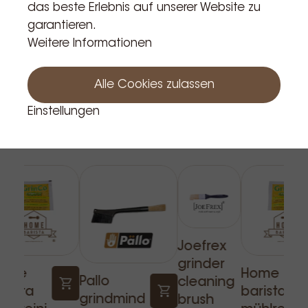
das beste Erlebnis auf unserer Website zu
garantieren.
Weitere Informationen
Alle Cookies zulassen
Einstellungen
Verwandte Produkte
Joefrex
grinder
ome
Home
Pallo
cleaning
arista
barista
grindmind
brush