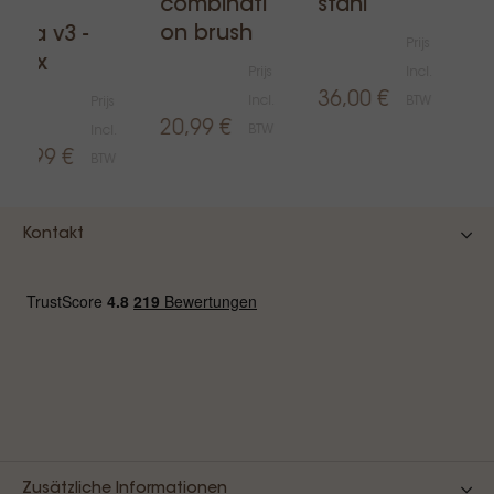
combinati
stahl
162t
l
on brush
anca v3 -
Prijs
eelux
Prijs
Incl.
36,00 €
Incl.
BTW
Prijs
2
20,99 €
BTW
Incl.
398,99 €
BTW
Kontakt
Zusätzliche Informationen