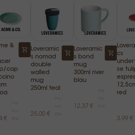
me &
Lover
Loveramic
Loveramic
cs
s nomad
s bond
ucer
under
double
mug
ip/cap
se tul
walled
300ml river
ccino
espre
mug
blau
cm
12,5c
250ml teal
Prijs
joa
red
Prijs
Incl.
Prijs
12,37 €
Incl.
BTW
Incl.
25,00 €
BTW
4 €
3,99 €
BTW