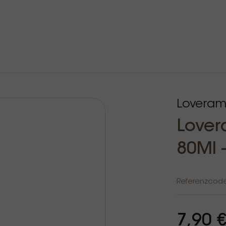
Loveram
Lover
80Ml -
Referenzcod
7,90 