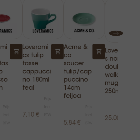
ami
Loverami
Acme &
Loveramic
cs tulip
co
s nomad
tas
tasse
saucer
double
ip
cappucci
tulip/cap
walled
sso
no 180ml
puccino
mug
m
teal
14cm
250ml teal
feijoa
Prijs
Prijs
Prijs
Incl.
Prijs
Incl.
7,10 €
Incl.
BTW
Incl.
25,00 €
BTW
5,84 €
BTW
BTW