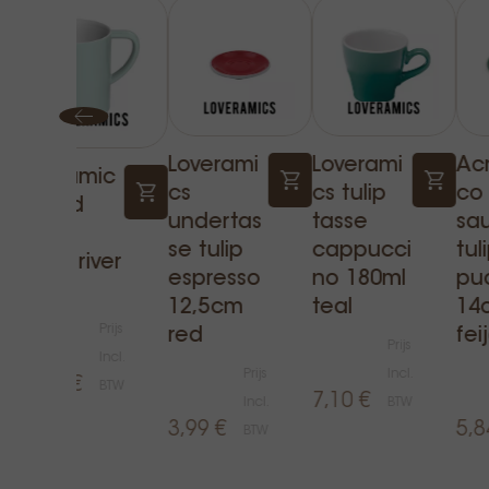
Loverami
Loverami
Ac
Loveramic
cs
cs tulip
co
s bond
undertas
tasse
sa
mug
se tulip
cappucci
tul
300ml river
espresso
no 180ml
pu
blau
12,5cm
teal
14
Prijs
red
fei
Prijs
Incl.
Prijs
Incl.
12,37 €
BTW
7,10 €
Incl.
BTW
3,99 €
5,8
BTW