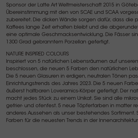
Sponsor der Latte Art Weltmeisterschaft 2015 in Götebo
Übereinstimmung mit den von SCAE und SCAA vorgesc
zubereitet. Die dicken Wände sorgen dafür, dass die p
Kaffees lange Zeit erhalten bleibt und die abgerund
eine optimale Geschmacksentwicklung. Die Fässer si
1300 Grad gebranntem Porzellan gefertigt.
NATURE INSPIRED COLOURS
Inspiriert von 5 natürlichen Lebensräumen auf unseren
beschlossen, die neuen 5 Farben den natürlichen L
Die 5 neuen Glasuren in erdigen, neutralen Tönen pass
Einrichtungstrends des Jahres 2023. Die 5 neuen Farb
äußerst haltbaren Loveramics-Körper gefertigt. Der nat
macht jedes Stück zu einem Unikat. Sie sind alle mikro
gefrier- und ofenfest. 5 neue Töpferfarben in matter re
anderes Aussehen als unser bestehendes Sortiment. S
Farben für die neuesten Trends in der Innenarchitektur