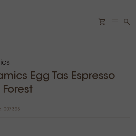
ics
amics Egg Tas Espresso
 Forest
e: 007333
€