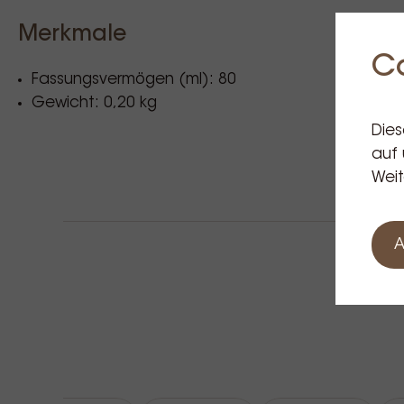
Merkmale
C
Fassungsvermögen (ml): 80
Gewicht: 0,20 kg
Dies
auf 
Weit
A