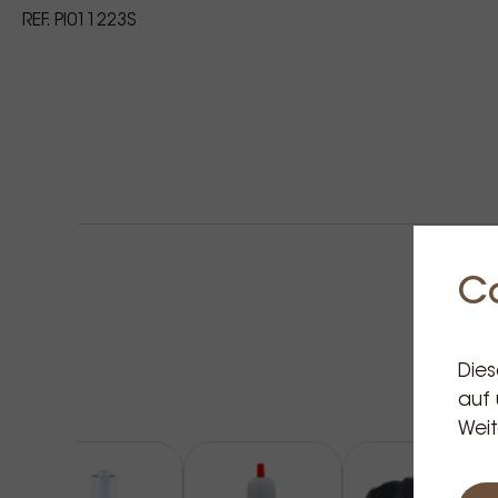
REF. PI011223S
C
Dies
auf 
Weit