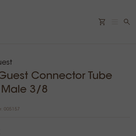
est
Guest Connector Tube
 Male 3/8
e: 005157
€