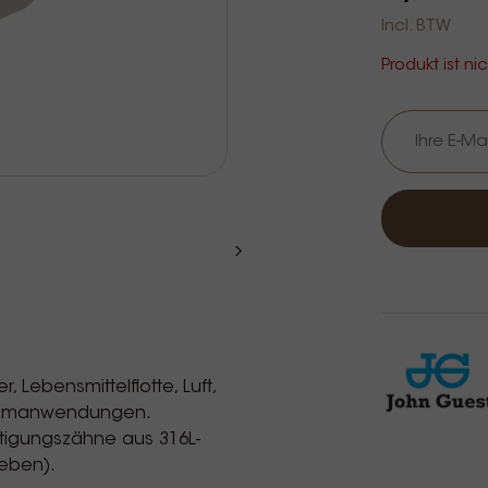
Incl. BTW
Produkt ist ni
Lebensmittelflotte, Luft,
akuumanwendungen.
stigungszähne aus 316L-
geben).