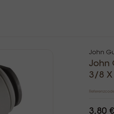
John Gu
John 
3/8 X
Referenzcod
3,80 