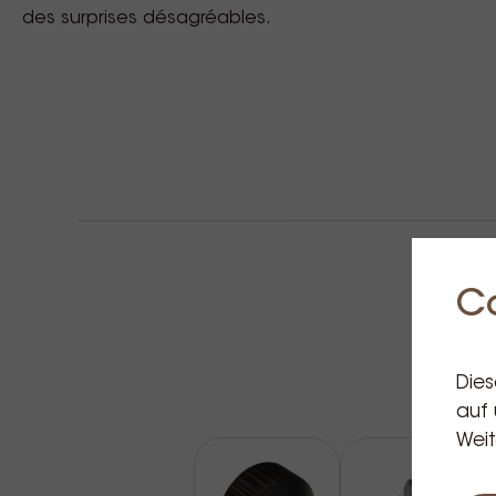
des surprises désagréables.
C
Dies
auf 
Weit