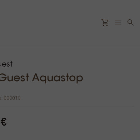
est
Guest Aquastop
e: 000010
 €