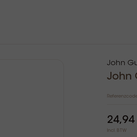
John Gu
John 
Referenzcod
24,94
Incl. BTW