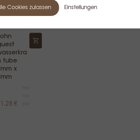
lle Cookies zulassen
Einstellungen
John
guest
wasserkra
n tube
8mm x
8mm
Prijs
Incl.
11,28 €
BTW