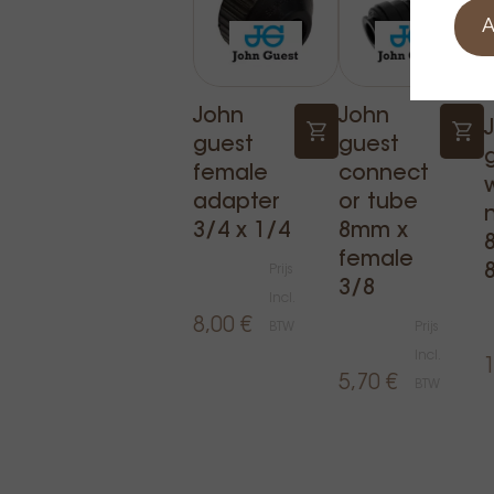
A
John
John
guest
guest
female
connect
adapter
or tube
3/4 x 1/4
8mm x
female
Prijs
3/8
Incl.
8,00 €
BTW
Prijs
Incl.
5,70 €
BTW