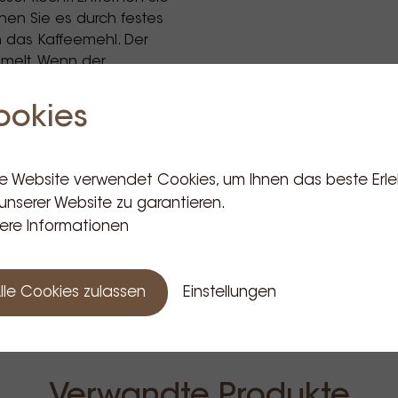
hen Sie es durch festes
ch das Kaffeemehl. Der
melt. Wenn der
ie die Wasserkammer und
 Bedienungskammer, bevor
ookies
e Website verwendet Cookies, um Ihnen das beste Erle
unserer Website zu garantieren.
ere Informationen
lle Cookies zulassen
Einstellungen
Verwandte Produkte