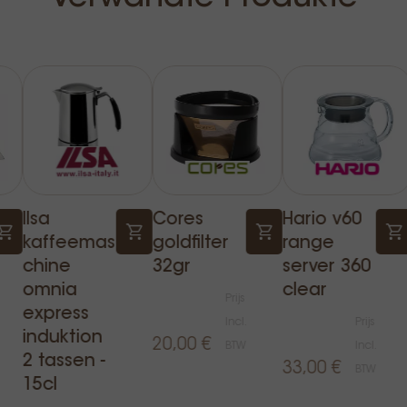
Ilsa
Cores
Hario v60
kaffeemas
goldfilter
range
chine
32gr
server 360
omnia
clear
Prijs
express
Incl.
Prijs
induktion
20,00 €
BTW
Incl.
2 tassen -
33,00 €
BTW
15cl