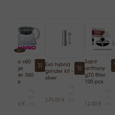
Hario v60
Saint
Evo hybrid
range
anthony
grinder kit -
server 360
g70 filter
silver
clear
100 pcs
Prijs
Prijs
Prijs
Incl.
Incl.
Incl.
279,00 €
BTW
33,00 €
12,00 €
BTW
BTW