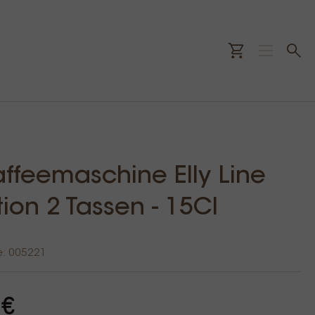
Kaffeemaschine Elly Line
tion 2 Tassen - 15Cl
e: 005221
 €