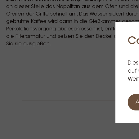
an dieser Stelle das Napolitan aus dem Ofen und dre
Greifen der Griffe schnell um. Das Wasser sickert dur
gebrühte Kaffee wird dann in die Gießkammer gesam
Perkolationsvorgang abgeschlossen ist, entfernen S
die Filterarmatur und setzen Sie den Deckel auf die
C
Sie sie ausgießen.
Dies
auf 
Weit
A