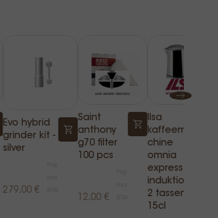
Saint
Ilsa
Evo hybrid
anthony
kaffeemas
grinder kit -
g70 filter
chine
silver
100 pcs
omnia
Prijs
express
Prijs
Incl.
induktion
Incl.
279,00 €
BTW
2 tassen -
12,00 €
BTW
15cl