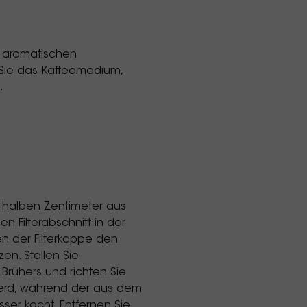
n aromatischen
Sie das Kaffeemedium,
.
n halben Zentimeter aus
 Filterabschnitt in der
n der Filterkappe den
en. Stellen Sie
rühers und richten Sie
 Herd, während der aus dem
er kocht. Entfernen Sie