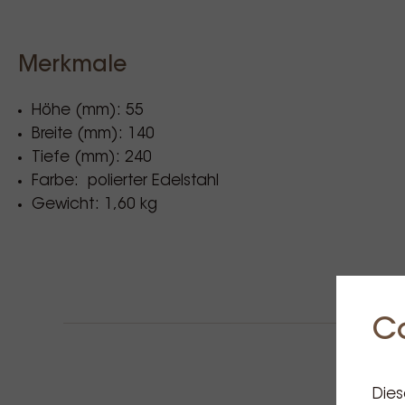
Merkmale
Höhe (mm): 55
Breite (mm): 140
Tiefe (mm): 240
Farbe: polierter Edelstahl
Gewicht: 1,60 kg
C
Dies