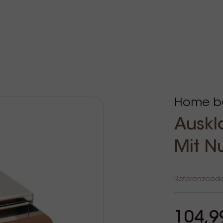
Home ba
Auskl
Mit N
Referenzcod
104,9