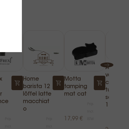
Ankomn
vacuum
x
Home
Motta
contain
barista 12
tamping
turn-n-se
r
löffel latte
mat cat
schwarz
nce
macchiat
Prijs
1.2l
o
Incl.
17,99 €
Prijs
Prijs
BTW
Incl.
Incl.