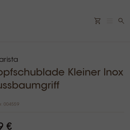
rista
opfschublade Kleiner Inox
ussbaumgriff
e: 004559
9 €