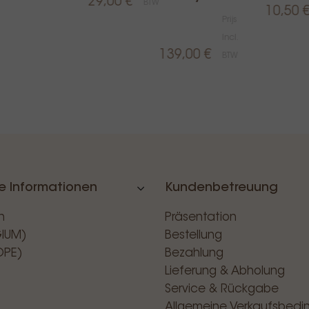
29,00 €
BTW
10,50 
Prijs
Incl.
139,00 €
BTW
e Informationen
Kundenbetreuung
n
Präsentation
GIUM)
Bestellung
OPE)
Bezahlung
Lieferung & Abholung
Service & Rückgabe
Allgemeine Verkaufsbed