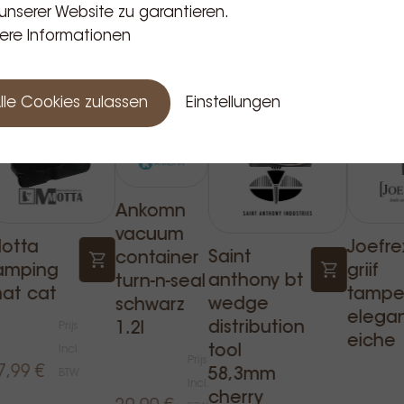
unserer Website zu garantieren.
Verwandte Produkte
ere Informationen
lle Cookies zulassen
Einstellungen
Ankomn
vacuum
otta
Joefre
Saint
container
amping
griif
anthony bt
turn-n-seal
at cat
tampe
wedge
schwarz
elega
distribution
Prijs
1.2l
eiche
tool
Incl.
Prijs
7,99 €
58,3mm
BTW
Incl.
cherry