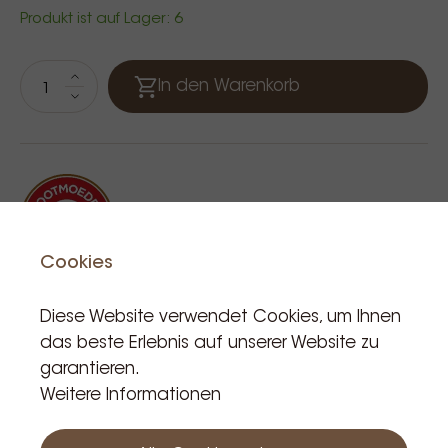
Produkt ist auf Lager: 6
In den Warenkorb
Cookies
Diese Website verwendet Cookies, um Ihnen
das beste Erlebnis auf unserer Website zu
Verwandte Produkte
garantieren.
Weitere Informationen
NEU