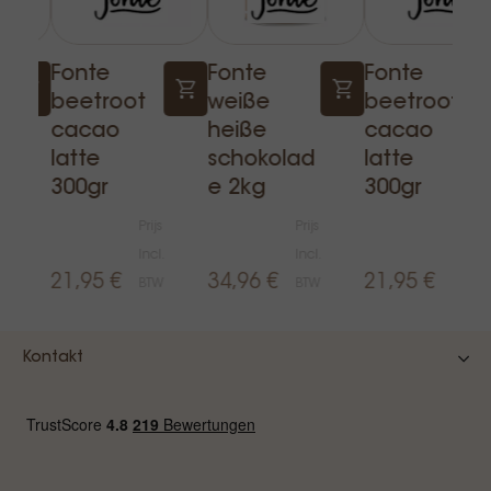
Fonte
Fonte
Fonte
beetroot
weiße
beetroot
cacao
heiße
cacao
d
latte
schokolad
latte
300gr
e 2kg
300gr
js
Prijs
Prijs
Prijs
l.
Incl.
Incl.
Incl.
21,95 €
34,96 €
21,95 €
W
BTW
BTW
BTW
Kontakt