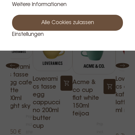
Weitere Informationen
Verwandte Produkte
Alle Cookies zulassen
Einstellungen
Loverami
cs tasse
Loverami
Lovera
Acme &
egg cafe
cs tasse
cs cup
co cup
latte
egg
kaffee
flat white
300ml
cappucci
latte 
150ml
night sky
no 200ml
ml rot
feijoa
Prijs
butter
Prijs
Incl.
cup
9,50 €
Incl.
BTW