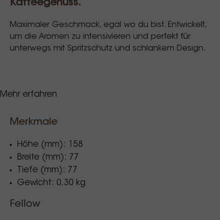
Kaffeegenuss.
Maximaler Geschmack, egal wo du bist. Entwickelt,
um die Aromen zu intensivieren und perfekt für
unterwegs mit Spritzschutz und schlankem Design.
Mehr erfahren
Hält Getränke
Heiß
oder Kalt
Doppelwandiger Vakuum-Edelstahl hält
Getränke 12 Stunden heiß oder 24 Stunden
Merkmale
kalt.
Höhe (mm): 158
Reiner Geschmack mit Keramikbeschichtung
Breite (mm): 77
Keine Gerüche, Ölrückstände oder metallischer
Tiefe (mm): 77
Nachgeschmack – nur purer Kaffeegenuss.
Gewicht: 0,30 kg
Angenehm Dünner Trinkrand
Eine verjüngte Kante, inspiriert von einem
Fellow
Cabernet-Glas, für ein sanftes Trinkerlebnis.