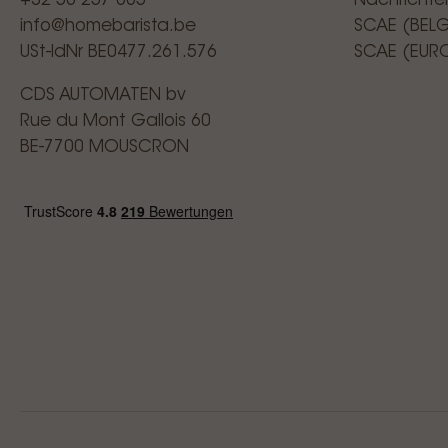
+32 56 257 665
Nachrichte
info@homebarista.be
SCAE (BEL
USt-IdNr BE0477.261.576
SCAE (EUR
CDS AUTOMATEN bv
Rue du Mont Gallois 60
BE-7700 MOUSCRON