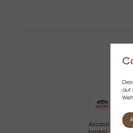
C
Dies
auf 
Weit
A
Ascaso
Asca
basket