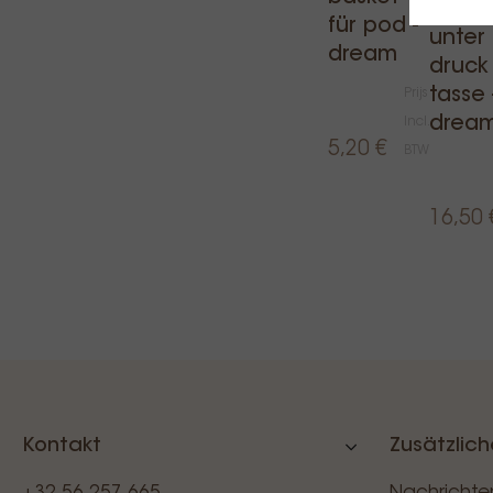
baske
für pod -
unter
dream
druck
tasse 
Prijs
drea
Incl.
5,20 €
BTW
16,50 
Kontakt
Zusätzlich