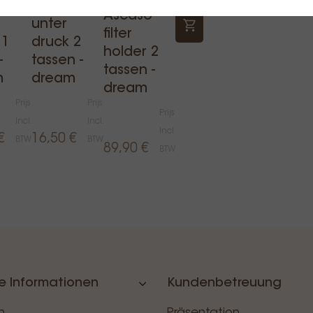
t
basket
Ascaso
unter
filter
 1
druck 2
holder 2
-
tassen -
tassen -
m
dream
dream
Prijs
Prijs
Prijs
Incl.
Incl.
Incl.
€
16,50 €
BTW
BTW
89,90 €
BTW
e Informationen
Kundenbetreuung