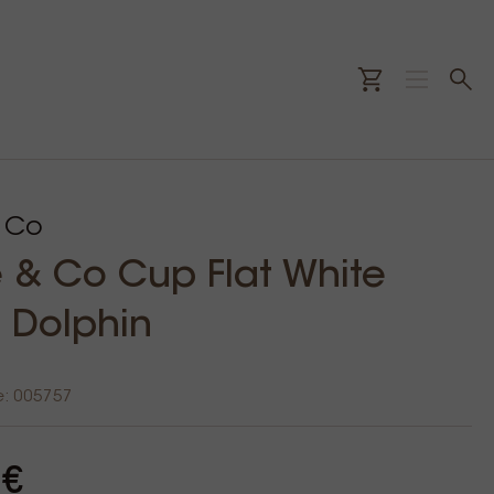
 Co
& Co Cup Flat White
 Dolphin
e: 005757
 €