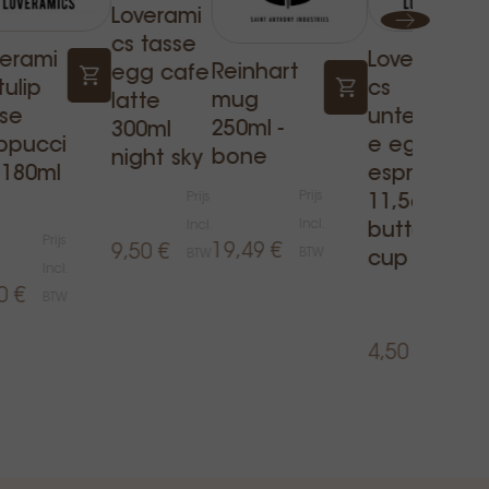
Loverami
cs tasse
verami
Loverami
Reinhart
egg cafe
tulip
cs
mug
latte
sse
untertass
250ml -
300ml
ppucci
e egg
bone
night sky
 180ml
espresso
Prijs
Prijs
11,5cm
Incl.
Incl.
butter
Prijs
19,49 €
9,50 €
BTW
BTW
cup
Incl.
0 €
BTW
Prijs
Incl.
4,50 €
BTW