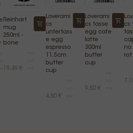
i
Loverami
Loverami
Lo
Reinhart
e
cs
cs tasse
cs 
mug
untertass
egg cafe
ta
250ml -
e egg
latte
ca
bone
y
espresso
300ml
no
Prijs
ijs
11,5cm
butter
rot
Incl.
cl.
butter
cup
19,49 €
BTW
TW
cup
Prijs
7,1
Prijs
Incl.
9,50 €
Incl.
BTW
4,50 €
BTW