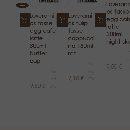
Loveram
cs tasse
verami
Loverami
Loverami
egg caf
cs tasse
cs tulip
latte
tertass
egg cafe
tasse
300ml
egg
latte
cappucci
night sk
presso
300ml
no 180ml
Pr
,5cm
butter
rot
In
tter
cup
Prijs
9,50 €
B
p
Prijs
Incl.
7,10 €
Prijs
Incl.
BTW
9,50 €
Incl.
BTW
0 €
BTW