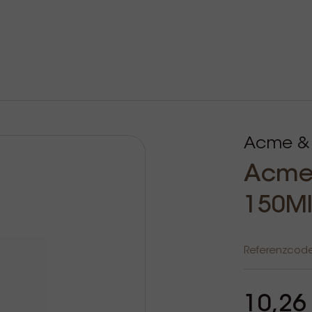
Acme &
Acme 
150Ml
Referenzcod
10,26