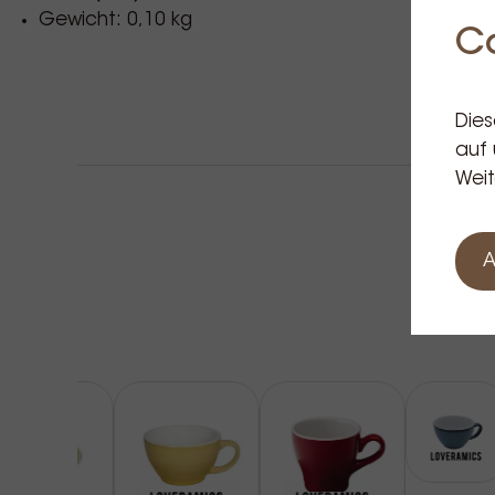
Gewicht: 0,10 kg
C
Dies
auf 
Weit
A