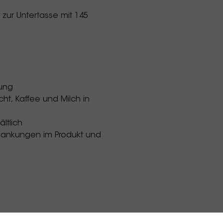
zur Untertasse mit 145
rung
t, Kaffee und Milch in
ltlich
chwankungen im Produkt und