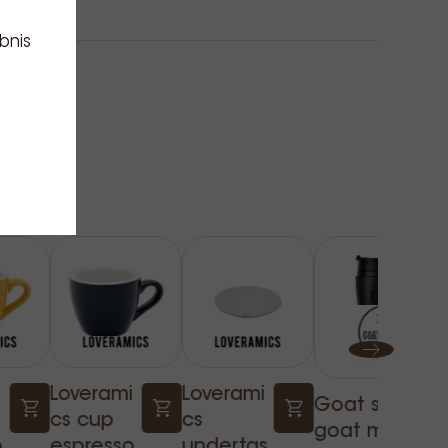
bnis
i
Loverami
Loverami
Goat story
cs cup
cs
goat mug
o
espresso
undertas