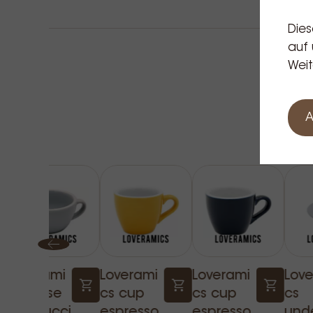
Taschen herzustellen, die er immer wollte. Neuseelan
Dies
Testmarkt für das Design und die Haltbarkeit der Acm
auf 
Weit
A
Loverami
Loverami
Loverami
Lov
cs tasse
cs cup
cs cup
cs
cappucci
espresso
espresso
und