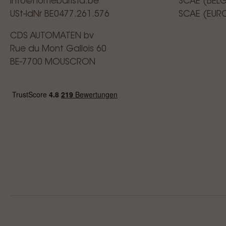
info@homebarista.be
SCAE (BEL
USt-IdNr BE0477.261.576
SCAE (EUR
CDS AUTOMATEN bv
Rue du Mont Gallois 60
BE-7700 MOUSCRON