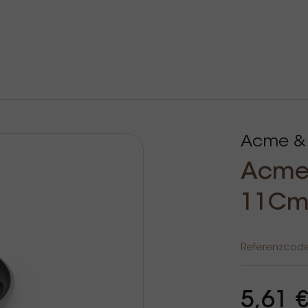
Acme &
Acme 
11Cm
Referenzcod
5,61 