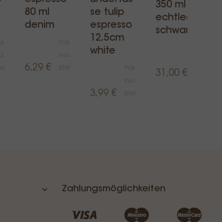
350 ml
80 ml
se tulip
echtleder
denim
espresso
schwarz
12,5cm
js
Prijs
Prijs
white
cl.
Incl.
Incl.
6,29 €
TW
BTW
Prijs
31,00 €
BTW
Incl.
3,99 €
BTW
Zahlungsmöglichkeiten