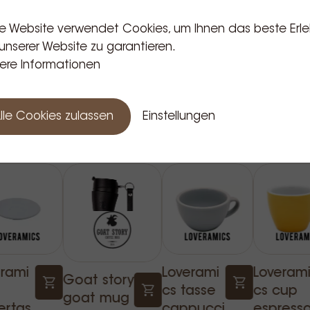
d war der perfekte
e Website verwendet Cookies, um Ihnen das beste Erle
e-Cup-Serie.
unserer Website zu garantieren.
ere Informationen
Verwandte Produkte
lle Cookies zulassen
Einstellungen
erami
Loverami
Loveram
Goat story
cs tasse
cs cup
goat mug
ertas
cappucci
espress