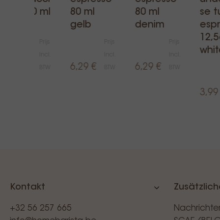
no 200 ml
80 ml
80 ml
se t
weiss
gelb
denim
esp
12,
Prijs
Prijs
Prijs
whit
Incl.
Incl.
Incl.
7,10 €
6,29 €
6,29 €
BTW
BTW
BTW
3,99
Kontakt
Zusätzlich
+32 56 257 665
Nachrichte