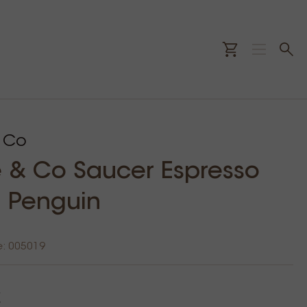
 Co
& Co Saucer Espresso
 Penguin
e: 005019
€