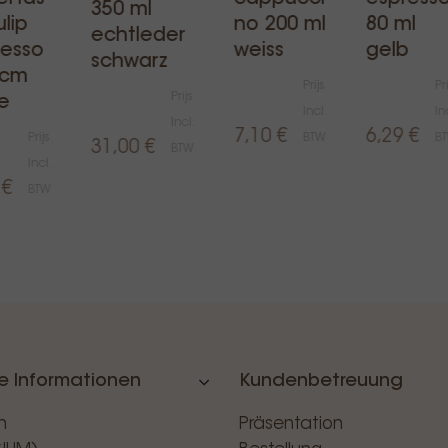
350 ml
ulip
no 200 ml
80 ml
echtleder
resso
weiss
gelb
schwarz
5cm
Prijs
Pri
Prijs
e
Incl.
In
Incl.
7,10 €
6,29 €
Prijs
BTW
B
31,00 €
BTW
Incl.
 €
BTW
e Informationen
Kundenbetreuung
n
Präsentation