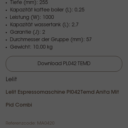
Tiefe (mm): 255
Dampftemperatur.
Kapazität kaffee boiler (L): 0,25
Gerätekörper aus Edelstahl
Leistung (W): 1000
Tankwasserstand von der Seite und von der
Kapazität wassertank (L): 2,7
Vorderseite des Tanks sichtbar
Garantie (J): 2
3-Wege-Magnetventil zum Trocknen des
Durchmesser der Gruppe (mm): 57
Kaffeepulvers
Gewicht: 10,00 kg
Eingebauter Schleifer mit Ø 38mm konischen
Graten und mikrometrischer stufenloser
Schleifeinstellung mit einem Durchmesser von
Download PL042 TEMD
38mm.
Eingebauter Manipulator
Lelit
250 ml Kupferkessel
Lelit Espressomaschine Pl042Temd Anita Mit
Kaffee/Wasser/Dampfpumpe: 15 bar
Pid Combi
Im Paket enthalten sind: 1 Filterhalter
Referenzcode: MA0420
57mm