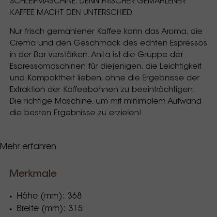
SCHLEIFMASCHINE. DENN FRISCHER GEMAHLENER
KAFFEE MACHT DEN UNTERSCHIED.
Nur frisch gemahlener Kaffee kann das Aroma, die
Crema und den Geschmack des echten Espressos
in der Bar verstärken. Anita ist die Gruppe der
Espressomaschinen für diejenigen, die Leichtigkeit
und Kompaktheit lieben, ohne die Ergebnisse der
Extraktion der Kaffeebohnen zu beeinträchtigen.
Die richtige Maschine, um mit minimalem Aufwand
die besten Ergebnisse zu erzielen!
Mehr erfahren
Tassenwärmer.
Wasserrinnenrost aus Edelstahl.
Hebelschalter.
Merkmale
Manometer für den Kaffeedruck.
Höhe (mm): 368
Multidirektionale Dampf-/Wasserstange.
Breite (mm): 315
PID-Kesselregler für Kaffee- und