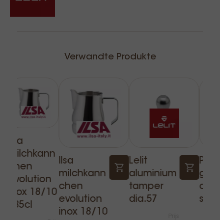
Verwandte Produkte
Ilsa
milchkann
Ilsa
Lelit
Pall
chen
milchkann
aluminium
gru
evolution
chen
tamper
opf 
inox 18/10
evolution
dia.57
sch
- 35cl
inox 18/10
Prijs