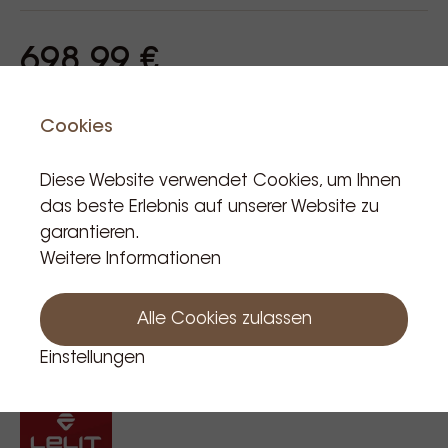
1 Filter 1 Tas
1 Filter 2 Tassen
698,99 €
1 Filter Pods
Incl. BTW
Art der verwendung: Kaffeebohnen -
Cookies
Mahlkaffee - Kaffeepods
Produkt ist nicht auf Lager
Diese Website verwendet Cookies, um Ihnen
das beste Erlebnis auf unserer Website zu
garantieren.
Weitere Informationen
Halte mich auf dem Laufenden
Alle Cookies zulassen
Einstellungen