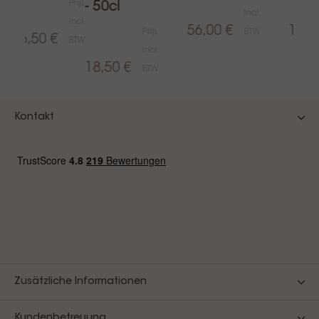
Prijs
- 50cl
Incl.
Incl.
56,00 €
13,0
Prijs
BTW
16,50 €
BTW
Incl.
18,50 €
BTW
Kontakt
Zusätzliche Informationen
Kundenbetreuung