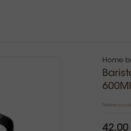
Home ba
Baris
600Ml
Referenzcod
42,00