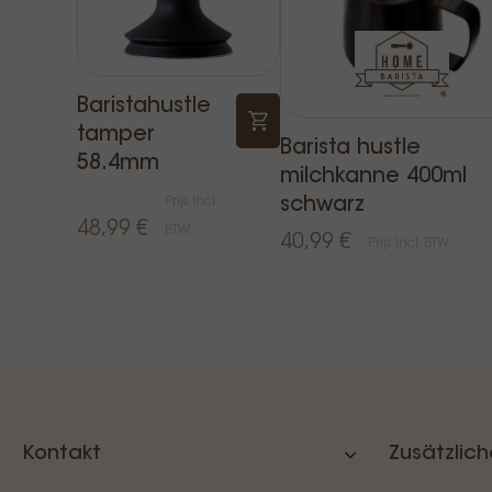
Baristahustle
tamper
Barista hustle
58.4mm
milchkanne 400ml
Prijs Incl.
schwarz
48,99 €
BTW
40,99 €
Prijs Incl. BTW
Kontakt
Zusätzlich