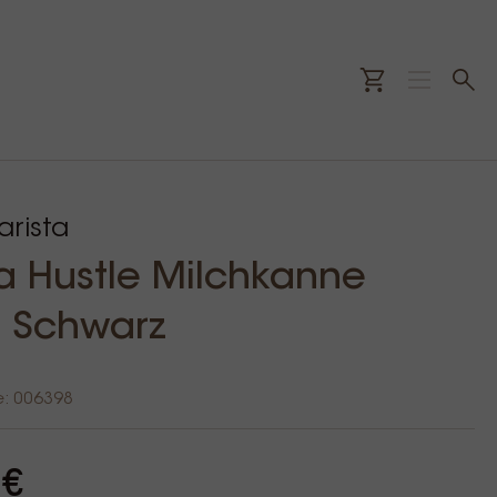
rista
ta Hustle Milchkanne
 Schwarz
e: 006398
 €