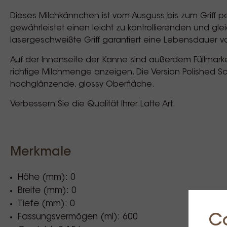
Dieses Milchkännchen ist vom Ausguss bis zum Griff p
gewährleistet einen leicht zu kontrollierenden und gle
lasergeschweißte Griff garantiert eine Lebensdauer 
Auf der Innenseite der Kanne sind außerdem Füllmarken
richtige Milchmenge anzeigen. Die Version Polished S
hochglänzende, glossy Oberfläche.
Verbessern Sie die Qualität Ihrer Latte Art.
Merkmale
Höhe (mm): 0
Breite (mm): 0
Tiefe (mm): 0
C
Fassungsvermögen (ml): 600