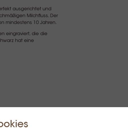
erfekt ausgerichtet und
ichmäßigen Milchfluss. Der
von mindestens 10 Jahren.
 eingraviert, die die
chwarz hat eine
ookies