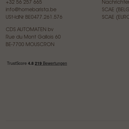
+32 56 257 665
Nachrichte
info@homebarista.be
SCAE (BEL
USt-IdNr BE0477.261.576
SCAE (EUR
CDS AUTOMATEN bv
Rue du Mont Gallois 60
BE-7700 MOUSCRON