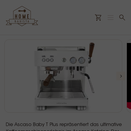
Die Ascaso Baby T Plus repräsentiert das ultimative