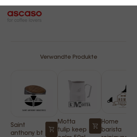
- Digitales Display - Mehrere Funktionen. Totale
Kontrolle.
- Thermische Stabilität (+- 0,5oC).
- Energieeffizient (- 50%).
- Leistungsstarker Dampfer (12 mm Anti-Kalk-Rohr.
Edelstahl. Cool touch)
- Zubehör aus Walnussholz.
- Ascaso App. Vollständige Kontrolle.
Verwandte Produkte
- Hochleistungs-Rotationspumpe. Konstanter Druck
auch nach längerem und gleichzeitigem
Gebrauch.
- Wassertank (2L) und direkter Anschluss.
- Thermische Verzögerung am Dampfkessel.
- Dynamische Vorwärmung (Kaffeegruppe).
- Aktiver Tassenwärmer.
- Verchromte Füße. Große Dicke.
- Schiene aus Edelstahl.
Motta
Home
Saint
tulip keep
barista
anthony bt