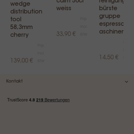
calm 50cl
reinigungs
wedge
weiss
bürste
Im Paket enthalten sind: Einzel- und
distribution
gruppe
Doppelportfilter, Blind Basket, Aluminium
tool
Prijs
espressom
Tamper, 7g und 14g Filterkörbe (regular),
58,3mm
Incl.
aschinen
7g und 14g Filterkörbe (super cream).
33,90 €
cherry
BTW
Prijs
Prijs
Incl.
Incl.
14,50 €
BTW
139,00 €
BTW
Kontakt