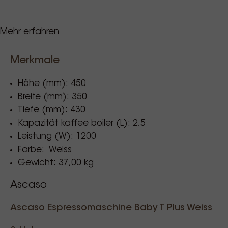
Mehr erfahren
T-Technology
Präzise Temperaturen mit Pid-Regelung
Merkmale
Hohe professionelle Leistung: Garantierte
thermische Stabilität (im Dauer- oder
Höhe (mm): 450
Intervallbetrieb). Hohe Dampfproduktion (separater,
Breite (mm): 350
großvolumiger Kessel).
Tiefe (mm): 430
Sauberer Kaffee
Kapazität kaffee boiler (L): 2,5
Minimale Metallmigration in das Getränk durch den
Leistung (W): 1200
Einsatz von Edelstahl. Entspricht der europäischen
Farbe: Weiss
Norm EN 16889.
Gewicht: 37,00 kg
Frisch geliefertes Wasser
Ascaso
Vermeidung der Verwendung von stehendem,
ständig nachgeheiztem Wasser für die
Ascaso Espressomaschine Baby T Plus Weiss
Kaffeezubereitung. Das Wasser für jeden Kaffee
kommt direkt aus der Hauptversorgung und bringt